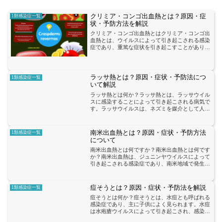
クリミア・コンゴ出血熱とは？原因・症
1類感染症一覧
状・予防方法を解説
クリミア・コンゴ出血熱とはクリミア・コンゴ出
血熱とは、ウイルスによって引き起こされる感染
症であり、重篤な症状を引き起こすことがありま
す。この病気は、クリミア・コンゴ出血熱ウイル
ス（CCHFV）によって引き起こされます。主な
原因は、感染した動...
ラッサ熱とは？原因・症状・予防法につ
1類感染症一覧
いて解説
ラッサ熱とは何か？ラッサ熱とは、ラッサウイル
スに感染することによって引き起こされる病気で
す。ラッサウイルスは、ネズミを媒介として人に
感染します。このウイルスは、アフリカの一部地
域で特に一般的であり、感染者数は年間で数千人
に上るとされています...
南米出血熱とは？原因・症状・予防方法
1類感染症一覧
について
南米出血熱とは何ですか？南米出血熱とは何です
か？南米出血熱は、ジュニンヤウイルスによって
引き起こされる感染症であり、南米地域で発生し
ています。この病気は、蚊を介して人から人へ感
染することが知られており、特に熱帯地域でよく
見られます。南米出血...
痘そうとは？原因・症状・予防法を解説
1類感染症一覧
痘そうとは何か？痘そうとは、水痘とも呼ばれる
感染症であり、主に子供によく見られます。水痘
は水疱瘡ウイルスによって引き起こされ、感染力
が非常に強いため、感染が広がることがありま