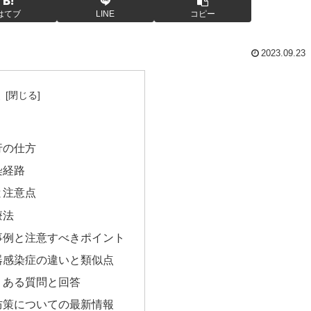
はてブ
LINE
コピー
2023.09.23
次
行の仕方
染経路
と注意点
療法
事例と注意すべきポイント
器感染症の違いと類似点
くある質問と回答
防策についての最新情報