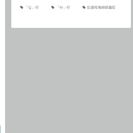
「な」行
「や」行
伝達性海綿状脳症