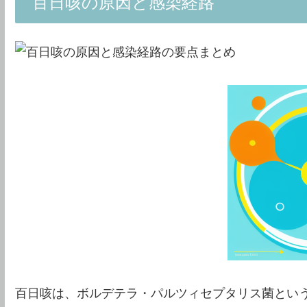
百日咳の原因と感染経路
百日咳は、ボルデテラ・パルツィセプタリス菌とい