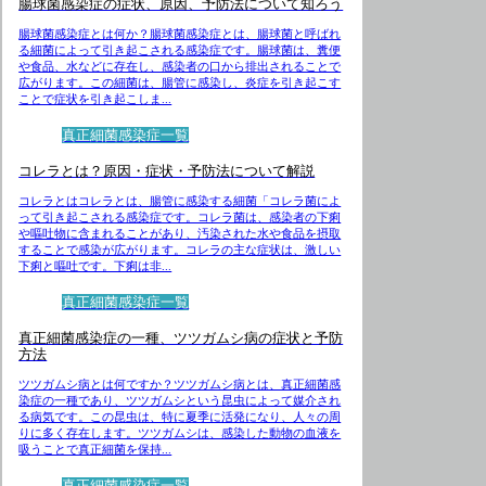
腸球菌感染症の症状、原因、予防法について知ろう
腸球菌感染症とは何か？腸球菌感染症とは、腸球菌と呼ばれ
る細菌によって引き起こされる感染症です。腸球菌は、糞便
や食品、水などに存在し、感染者の口から排出されることで
広がります。この細菌は、腸管に感染し、炎症を引き起こす
ことで症状を引き起こしま...
真正細菌感染症一覧
コレラとは？原因・症状・予防法について解説
コレラとはコレラとは、腸管に感染する細菌「コレラ菌によ
って引き起こされる感染症です。コレラ菌は、感染者の下痢
や嘔吐物に含まれることがあり、汚染された水や食品を摂取
することで感染が広がります。コレラの主な症状は、激しい
下痢と嘔吐です。下痢は非...
真正細菌感染症一覧
真正細菌感染症の一種、ツツガムシ病の症状と予防
方法
ツツガムシ病とは何ですか？ツツガムシ病とは、真正細菌感
染症の一種であり、ツツガムシという昆虫によって媒介され
る病気です。この昆虫は、特に夏季に活発になり、人々の周
りに多く存在します。ツツガムシは、感染した動物の血液を
吸うことで真正細菌を保持...
真正細菌感染症一覧