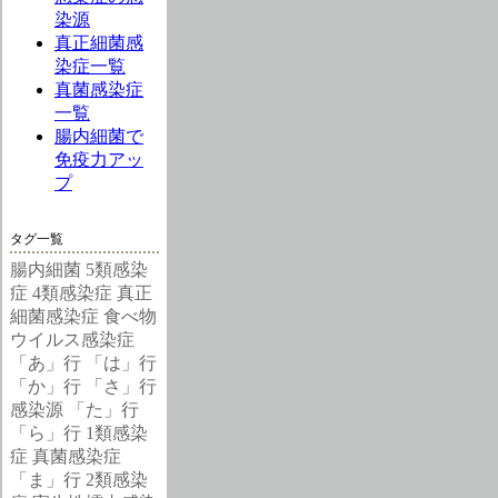
染源
真正細菌感
染症一覧
真菌感染症
一覧
腸内細菌で
免疫力アッ
プ
タグ一覧
腸内細菌
5類感染
症
4類感染症
真正
細菌感染症
食べ物
ウイルス感染症
「あ」行
「は」行
「か」行
「さ」行
感染源
「た」行
「ら」行
1類感染
症
真菌感染症
「ま」行
2類感染