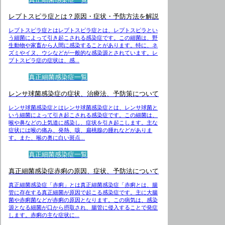
レプトスピラ症とは？原因・症状・予防方法を解説
レプトスピラ症とはレプトスピラ症とは、レプトスピラとい
う細菌によって引き起こされる感染症です。この細菌は、野
生動物や家畜から人間に感染することがあります。特に、ネ
ズミやイヌ、ウシなどが一般的な感染源とされています。レ
プトスピラ症の症状は、感...
真正細菌感染症一覧
レンサ球菌感染症の症状、治療法、予防策について
レンサ球菌感染症とはレンサ球菌感染症とは、レンサ球菌と
いう細菌によって引き起こされる感染症です。この細菌は、
喉や鼻などの上気道に感染し、症状を引き起こします。主な
症状には喉の痛み、発熱、咳、扁桃腺の腫れなどがありま
す。また、喉の奥に白い斑点...
真正細菌感染症一覧
真正細菌感染症赤痢の原因、症状、予防法について
真正細菌感染症「赤痢」とは真正細菌感染症「赤痢とは、腸
管に存在する真正細菌が原因で起こる感染症です。主に大腸
菌や赤痢菌などが赤痢の原因となります。この病気は、感染
源となる細菌が口から摂取され、腸管に侵入することで発症
します。赤痢の主な症状に...