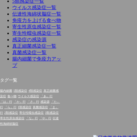
5類感染症一覧
ウイルス感染症一覧
伝達性海綿状脳症一覧
免疫力を上げる食べ物
寄生性原虫感染症一覧
寄生性蠕虫感染症一覧
感染症の感染源
真正細菌感染症一覧
真菌感染症一覧
腸内細菌で免疫力アッ
プ
タグ一覧
腸内細菌
5類感染症
4類感染症
真正細菌感
染症
食べ物
ウイルス感染症
「あ」行
「は」行
「か」行
「さ」行
感染源
「た」
行
「ら」行
1類感染症
真菌感染症
「ま」
行
2類感染症
寄生性蠕虫感染症
3類感染症
寄生性原虫感染症
「な」行
「や」行
伝達
性海綿状脳症