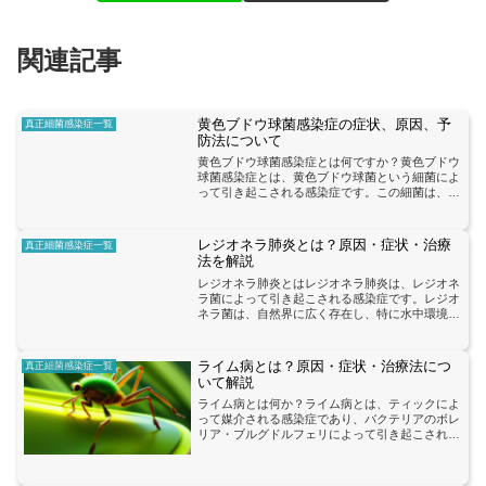
関連記事
黄色ブドウ球菌感染症の症状、原因、予
真正細菌感染症一覧
防法について
黄色ブドウ球菌感染症とは何ですか？黄色ブドウ
球菌感染症とは、黄色ブドウ球菌という細菌によ
って引き起こされる感染症です。この細菌は、人
の皮膚や鼻などに常在しており、通常は問題を起
こしません。しかし、傷口や手術部位などに細菌
が侵入すると、感染症...
レジオネラ肺炎とは？原因・症状・治療
真正細菌感染症一覧
法を解説
レジオネラ肺炎とはレジオネラ肺炎は、レジオネ
ラ菌によって引き起こされる感染症です。レジオ
ネラ菌は、自然界に広く存在し、特に水中環境で
繁殖します。レジオネラ菌は、温水塔、冷却塔、
スパ、温泉、プールなどの水系施設で見つかるこ
とが多く、これらの施...
ライム病とは？原因・症状・治療法につ
真正細菌感染症一覧
いて解説
ライム病とは何か？ライム病とは、ティックによ
って媒介される感染症であり、バクテリアのボレ
リア・ブルグドルフェリによって引き起こされま
す。この病気は、主に北半球の温帯地域で見ら
れ、特に夏から秋にかけてティックの活動が活発
になる時期に注意が必要...