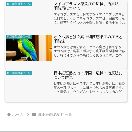
マイコプラズマ感染症の症状、治療法、
真正細菌感染症一覧
予防策について
マイコプラズマとは何ですか？マイコプラズマと
は何でしょうか？マイコプラズマは、細菌ではな
く、細菌とウイルスの中間に位置する微生物で
す。細胞壁を持たず、自己増殖ができるため、他
の微生物とは異なる特徴を持っています。マイコ
プラズマ感染症は、主に...
オウム病とは？真正細菌感染症の症状と
真正細菌感染症一覧
予防法
オウム病とは何ですか？オウム病とは何ですか？
オウム病は、鳥類に感染する真正細菌感染症であ
り、特にオウム科の鳥によく見られます。この病
気は、人間にも感染する可能性があり、重篤な症
状を引き起こすことがあります。オウム病の主な
症状には、呼吸困難、...
日本紅斑熱とは？原因・症状・治療法に
真正細菌感染症一覧
ついて解説
日本紅斑熱とは何ですか？日本紅斑熱とは、感染
症の一種であり、主に日本で見られる疾患です。
この病気は、ツツガムシやヒトスジシマカなどの
昆虫によって媒介されることが主な原因とされて
います。感染した昆虫が人間に噛みつくことで、
病原体が体内に侵入し...
ホーム
真正細菌感染症一覧