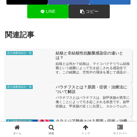
LINE
コピー
関連記事
結核と非結核性抗酸菌感染症の違いと
真正細菌感染症一覧
は？
結核とは何か？結核は、マイコバクテリウム結核
菌という細菌によって引き起こされる感染症で
す。この細菌は、空気中の飛沫を通じて感染が広
がります。結核は主に肺に影響を及ぼすことが多
いですが、他の部位にも感染が広がることがあり
ます。結核の症状には、...
パラチフスとは？原因・症状・治療法に
真正細菌感染症一覧
ついて解説
パラチフスとはパラチフスは、副甲状腺が異常に
働くことによって引き起こされる疾患です。副甲
状腺は、甲状腺の近くに位置し、カルシウムの代
謝を調節する重要な役割を果たしています。通
常、副甲状腺は血中のカルシウム濃度が低下する
と活性化し、副甲状腺ホ...
クラミジア肺炎とは？原因・症状・治療
真正細菌感染症一覧
法を解説
クラミジア肺炎とはクラミジア肺炎とは、クラミ
ホーム
検索
トップ
サイドバー
ジア・ニッサーという細菌によって引き起こされ