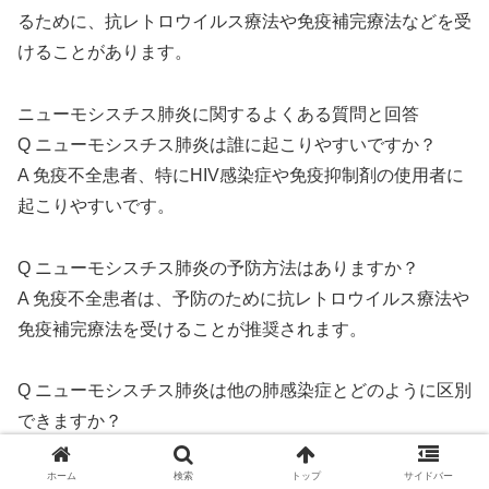
るために、抗レトロウイルス療法や免疫補完療法などを受
けることがあります。
ニューモシスチス肺炎に関するよくある質問と回答
Q ニューモシスチス肺炎は誰に起こりやすいですか？
A 免疫不全患者、特にHIV感染症や免疫抑制剤の使用者に
起こりやすいです。
Q ニューモシスチス肺炎の予防方法はありますか？
A 免疫不全患者は、予防のために抗レトロウイルス療法や
免疫補完療法を受けることが推奨されます。
Q ニューモシスチス肺炎は他の肺感染症とどのように区別
できますか？
A 正確な診断のためには、肺生検や呼吸器内視鏡検査が必
ホーム
検索
トップ
サイドバー
要です。これにより、ニューモシスチス・イロベチイの存