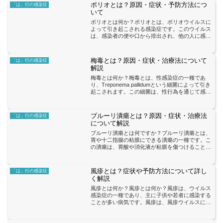
ポリオとは？原因・症状・予防方法につ
「は」行の感染症
いて
ポリオとは何か？ポリオとは、ポリオウイルスに
よって引き起こされる感染症です。このウイルス
は、感染者の便や口から排出され、他の人に感染
することがあります。ポリオは主に幼児や子供に
影響を与えるため、予防が非常に重要です。ポリ
オの主な症状には、発...
梅毒とは？原因・症状・治療法について
「は」行の感染症
解説
梅毒とは何か？梅毒とは、性感染症の一種であ
り、Treponema pallidumという細菌によって引き
起こされます。この細菌は、性行為を通じて感染
し、体内に侵入します。未治療の場合、梅毒は重
篤な合併症を引き起こす可能性があります。梅毒
の症...
ブルーリ潰瘍とは？原因・症状・治療法
「は」行の感染症
について解説
ブルーリ潰瘍とは何ですか？ブルーリ潰瘍とは、
胃や十二指腸の粘膜にできる潰瘍の一種です。こ
の潰瘍は、胃酸や消化液が粘膜を傷つけることに
よって形成されます。主な原因としては、ヘリコ
バクターピロリ菌の感染や非ステロイド性抗炎症
薬（NSAIDs）の...
風疹とは？症状や予防方法について詳し
「は」行の感染症
く解説
風疹とは何か？風疹とは何か？風疹は、ウイルス
感染症の一種であり、主に子供や若者に感染する
ことが多い病気です。風疹は、風疹ウイルスによ
って引き起こされます。このウイルスは、感染者
のくしゃみや咳などの飛沫に含まれており、他の