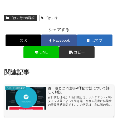
「は」行の感染症
「は」行
シェアする
X
Facebook
はてブ
LINE
コピー
関連記事
百日咳とは？症状や予防方法について詳
「は」行の感染症
しく解説
百日咳とは何か？百日咳とは、ボルデテラ・パル
タスシス菌によって引き起こされる高度に伝染性
の呼吸器感染症です。この病気は、主に咳の発
作、窒息感、嘔吐、発熱などの症状を引き起こし
ます。百日咳は一般的には長引く咳が特徴であ
り、その名前は症状が数ヶ...