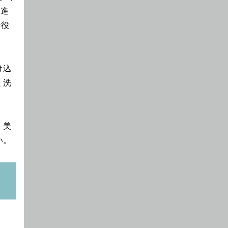
促進
な役
け込
く洗
、美
い。