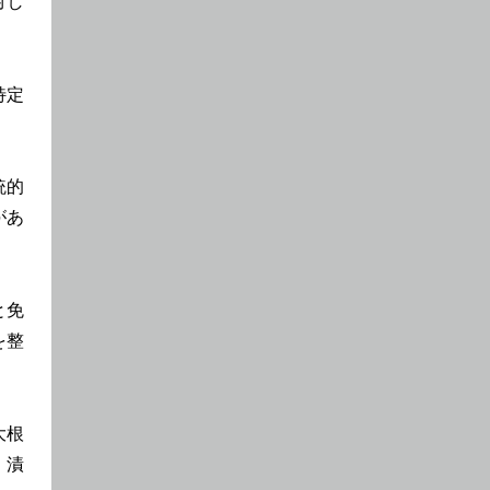
対し
。
特定
統的
があ
と免
を整
大根
。漬