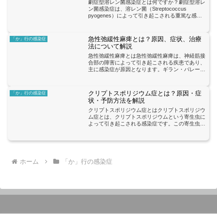
劇症型溶レン菌感染症とは何ですか？劇症型溶レ
ン菌感染症は、溶レン菌（Streptococcus
pyogenes）によって引き起こされる重篤な感染
症です。この病気は、通常、傷口や手術部位から
体内に侵入することで発症します。溶レン菌は、
喉の痛...
急性弛緩性麻痺とは？原因、症状、治療
「か」行の感染症
法について解説
急性弛緩性麻痺とは急性弛緩性麻痺は、神経筋接
合部の障害によって引き起こされる疾患であり、
主に感染症が原因となります。ギラン・バレー症
候群やボツリヌス中毒などの感染症が最も一般的
な原因として知られています。この疾患の主な症
状には、筋力低下、筋...
クリプトスポリジウム症とは？原因・症
「か」行の感染症
状・予防方法を解説
クリプトスポリジウム症とはクリプトスポリジウ
ム症とは、クリプトスポリジウムという寄生虫に
よって引き起こされる感染症です。この寄生虫
は、感染した人や動物の排泄物が水や食品に混入
することで広がります。感染経路としては、汚染
された水を飲むことや、...
ホーム
「か」行の感染症