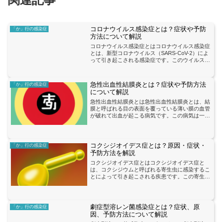
コロナウイルス感染症とは？症状や予防
「か」行の感染症
方法について解説
コロナウイルス感染症とはコロナウイルス感染症
とは、新型コロナウイルス（SARS-CoV-2）によ
って引き起こされる感染症です。このウイルス
は、最初に中国の武漢市で発生し、その後世界中
に広がりました。感染力が非常に強く、急速に広
がるため、世界...
急性出血性結膜炎とは？症状や予防方法
「か」行の感染症
について解説
急性出血性結膜炎とは急性出血性結膜炎とは、結
膜と呼ばれる目の表面を覆っている薄い膜の血管
が破れて出血が起こる病気です。この病気は一般
的にはウイルスや細菌による感染が原因とされて
おり、感染者との接触や手や目に触れる行為を通
じて広がることがあり...
コクシジオイデス症とは？原因・症状・
「か」行の感染症
予防方法を解説
コクシジオイデス症とはコクシジオイデス症と
は、コクシジウムと呼ばれる寄生虫に感染するこ
とによって引き起こされる疾患です。この寄生虫
は、主に汚染された食材や水から摂取され、腸内
で増殖します。感染すると、腸の粘膜に炎症を引
き起こし、下痢、腹痛、...
劇症型溶レン菌感染症とは？症状、原
「か」行の感染症
因、予防方法について解説