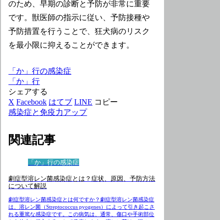
のため、早期の診断と予防が非常に重要
です。獣医師の指示に従い、予防接種や
予防措置を行うことで、狂犬病のリスク
を最小限に抑えることができます。
「か」行の感染症
「か」行
シェアする
X
Facebook
はてブ
LINE
コピー
感染症と免疫力アップ
関連記事
「か」行の感染症
劇症型溶レン菌感染症とは？症状、原因、予防方法
について解説
劇症型溶レン菌感染症とは何ですか？劇症型溶レン菌感染症
は、溶レン菌（Streptococcus pyogenes）によって引き起こさ
れる重篤な感染症です。この病気は、通常、傷口や手術部位