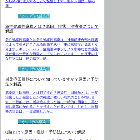
から体内に侵入することで発症します。溶レン菌は、喉の
痛...
「か」行の感染症
急性弛緩性麻痺とは？原因、症状、治療法について
解説
急性弛緩性麻痺とは急性弛緩性麻痺は、神経筋接合部の障害
によって引き起こされる疾患であり、主に感染症が原因とな
ります。ギラン・バレー症候群やボツリヌス中毒などの感染
症が最も一般的な原因として知られています。この疾患の主
な症状には、筋力低下、筋...
「か」行の感染症
感染症回帰熱について知っていますか？原因と予防
法を解説
感染症「回帰熱」とは何ですか？感染症「回帰熱とは、一度
治癒したか感染したかの確認が難しい病気のことを指しま
す。一般的には、感染症を患った後に一時的に回復し、再び
同じ病気にかかることを指すことが多いです。しかし、回帰
熱の場合は、一度治癒したか...
「か」行の感染症
Q熱とは？原因・症状・予防法について解説