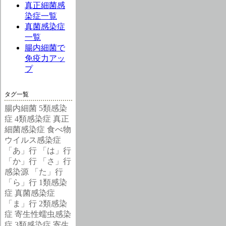
真正細菌感
染症一覧
真菌感染症
一覧
腸内細菌で
免疫力アッ
プ
タグ一覧
腸内細菌
5類感染
症
4類感染症
真正
細菌感染症
食べ物
ウイルス感染症
「あ」行
「は」行
「か」行
「さ」行
感染源
「た」行
「ら」行
1類感染
症
真菌感染症
「ま」行
2類感染
症
寄生性蠕虫感染
症
3類感染症
寄生