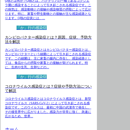
Q熱とは何か？Q熱とは、バクテリアの一種であるコクシエ
ラ菌に感染することによって引き起こされる感染症です。こ
の病気は、感染動物との接触や感染物質の摂取によって広が
ります。特に、家畜や野生動物との接触が主な感染経路とな
ります。Q熱の症状には、...
「か」行の感染症
カンピロバクター感染症とは？原因、症状、予防方
法を解説
カンピロバクター感染症とはカンピロバクター感染症とは、
カンピロバクターという細菌によって引き起こされる感染症
です。この細菌は、主に家畜の腸内に存在し、感染経路とし
ては、食品からの摂取や家畜との接触が挙げられます。特
に、生肉や生乳、生卵などの...
「か」行の感染症
コロナウイルス感染症とは？症状や予防方法につい
て解説
コロナウイルス感染症とはコロナウイルス感染症とは、新型
コロナウイルス（SARS-CoV-2）によって引き起こされる感
染症です。このウイルスは、最初に中国の武漢市で発生し、
その後世界中に広がりました。感染力が非常に強く、急速に
広がるため、世界...
ホーム