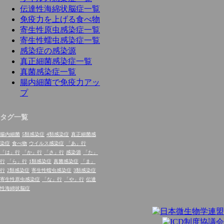
伝達性海綿状脳症一覧
免疫力を上げる食べ物
寄生性原虫感染症一覧
寄生性蠕虫感染症一覧
感染症の感染源
真正細菌感染症一覧
真菌感染症一覧
腸内細菌で免疫力アッ
プ
タグ一覧
腸内細菌
5類感染症
4類感染症
真正細菌感
染症
食べ物
ウイルス感染症
「あ」行
「は」行
「か」行
「さ」行
感染源
「た」
行
「ら」行
1類感染症
真菌感染症
「ま」
行
2類感染症
寄生性蠕虫感染症
3類感染症
寄生性原虫感染症
「な」行
「や」行
伝達
性海綿状脳症