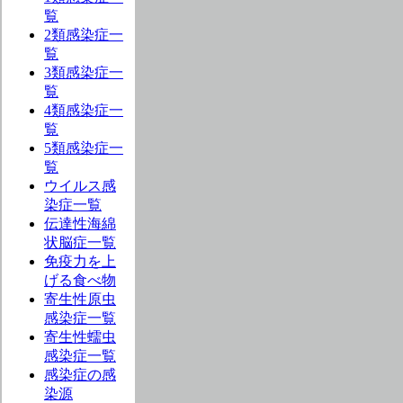
覧
2類感染症一
覧
3類感染症一
覧
4類感染症一
覧
5類感染症一
覧
ウイルス感
染症一覧
伝達性海綿
状脳症一覧
免疫力を上
げる食べ物
寄生性原虫
感染症一覧
寄生性蠕虫
感染症一覧
感染症の感
染源