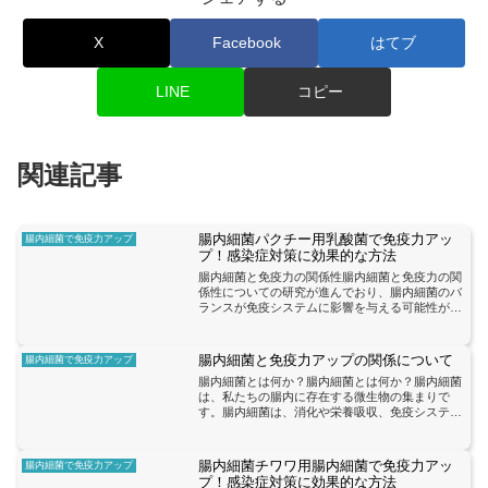
X
Facebook
はてブ
LINE
コピー
関連記事
腸内細菌パクチー用乳酸菌で免疫力アッ
腸内細菌で免疫力アップ
プ！感染症対策に効果的な方法
腸内細菌と免疫力の関係性腸内細菌と免疫力の関
係性についての研究が進んでおり、腸内細菌のバ
ランスが免疫システムに影響を与える可能性があ
ることがわかってきました。腸内細菌は、私たち
の体内に存在する数兆個の微生物の集まりであ
り、消化や栄養吸収だけ...
腸内細菌と免疫力アップの関係について
腸内細菌で免疫力アップ
腸内細菌とは何か？腸内細菌とは何か？腸内細菌
は、私たちの腸内に存在する微生物の集まりで
す。腸内細菌は、消化や栄養吸収、免疫システム
の調節など、私たちの健康に重要な役割を果たし
ています。実際に、腸内細菌の数は私たちの体の
細胞の数よりも多いと言...
腸内細菌チワワ用腸内細菌で免疫力アッ
腸内細菌で免疫力アップ
プ！感染症対策に効果的な方法