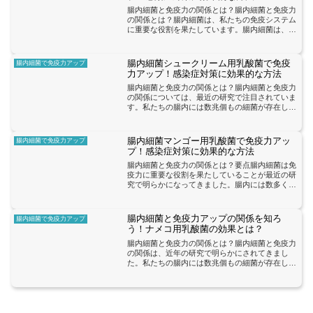
腸内細菌と免疫力の関係とは？腸内細菌と免疫力
の関係とは？腸内細菌は、私たちの免疫システム
に重要な役割を果たしています。腸内細菌は、腸
内に存在する数兆個もの微生物の集まりであり、
私たちの健康に大きな影響を与えています。腸内
細菌のバランスが崩れ...
腸内細菌シュークリーム用乳酸菌で免疫
腸内細菌で免疫力アップ
力アップ！感染症対策に効果的な方法
腸内細菌と免疫力の関係とは？腸内細菌と免疫力
の関係については、最近の研究で注目されていま
す。私たちの腸内には数兆個もの細菌が存在し、
これらの細菌は私たちの健康に大きな影響を与え
ています。特に、免疫システムの調節において腸
内細菌が重要な役割を...
腸内細菌マンゴー用乳酸菌で免疫力アッ
腸内細菌で免疫力アップ
プ！感染症対策に効果的な方法
腸内細菌と免疫力の関係とは？要点腸内細菌は免
疫力に重要な役割を果たしていることが最近の研
究で明らかになってきました。腸内には数多くの
細菌が存在し、これらの細菌は私たちの健康に大
きな影響を与えています。特に免疫力に関して
は、腸内細菌が重要な役...
腸内細菌と免疫力アップの関係を知ろ
腸内細菌で免疫力アップ
う！ナメコ用乳酸菌の効果とは？
腸内細菌と免疫力の関係とは？腸内細菌と免疫力
の関係は、近年の研究で明らかにされてきまし
た。私たちの腸内には数兆個もの細菌が存在し、
これらの細菌のバランスが免疫システムに大きな
影響を与えることがわかっています。腸内細菌
は、免疫細胞との相互作用...