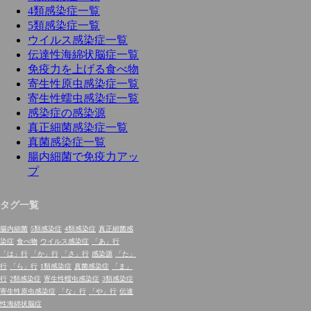
4類感染症一覧
5類感染症一覧
ウイルス感染症一覧
伝達性海綿状脳症一覧
免疫力を上げる食べ物
寄生性原虫感染症一覧
寄生性蠕虫感染症一覧
感染症の感染源
真正細菌感染症一覧
真菌感染症一覧
腸内細菌で免疫力アッ
プ
タグ一覧
腸内細菌
5類感染症
4類感染症
真正細菌感
染症
食べ物
ウイルス感染症
「あ」行
「は」行
「か」行
「さ」行
感染源
「た」
行
「ら」行
1類感染症
真菌感染症
「ま」
行
2類感染症
寄生性蠕虫感染症
3類感染症
寄生性原虫感染症
「な」行
「や」行
伝達
性海綿状脳症