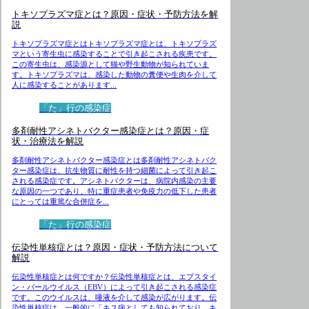
トキソプラズマ症とは？原因・症状・予防方法を解
説
トキソプラズマ症とはトキソプラズマ症とは、トキソプラズ
マという寄生虫に感染することで引き起こされる疾患です。
この寄生虫は、感染源として猫や野生動物が知られていま
す。トキソプラズマは、感染した動物の糞便や生肉を介して
人に感染することがあります...
「た」行の感染症
多剤耐性アシネトバクター感染症とは？原因・症
状・治療法を解説
多剤耐性アシネトバクター感染症とは多剤耐性アシネトバク
ター感染症は、抗生物質に耐性を持つ細菌によって引き起こ
される感染症です。アシネトバクターは、病院内感染の主要
な原因の一つであり、特に重症患者や免疫力の低下した患者
にとっては重篤な合併症を...
「た」行の感染症
伝染性単核症とは？原因・症状・予防方法について
解説
伝染性単核症とは何ですか？伝染性単核症とは、エプスタイ
ン・バールウイルス（EBV）によって引き起こされる感染症
です。このウイルスは、唾液を介して感染が広がります。伝
染性単核症は、一般的に「キス病としても知られており、キ