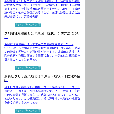
突発性発疹とは何ですか？突発性発疹とは、急に現れる発疹
の症状を特徴とする疾患です。この病気は一般的には自然治
癒するため、特別な治療は必要ありません。しかし、症状が
重い場合や他の合併症がある場合は、医師の診断と適切な治
療が必要です。突発性発疹...
「た」行の感染症
多剤耐性緑膿菌とは？原因、症状、予防方法につい
て
多剤耐性緑膿菌とは何ですか？多剤耐性緑膿菌（MDR-
GNB）は、抗生物質に耐性を持つ緑膿菌の一種であり、感染
症の治療を困難にする可能性があります。緑膿菌は通常、人
間の皮膚や粘膜に存在する細菌であり、一般的には感染症を
引き起こすことはありませ...
「た」行の感染症
腸炎ビブリオ感染症とは？原因・症状・予防法を解
説
腸炎ビブリオ感染症とは腸炎ビブリオ感染症とは、ビブリオ
菌によって引き起こされる感染症です。ビブリオ菌は、主に
生の魚介類や貝類に存在し、感染した水を介しても広がるこ
とがあります。この感染症は、特に海岸沿いの地域や海産物
を多く摂取する人々にとっ...
「た」行の感染症