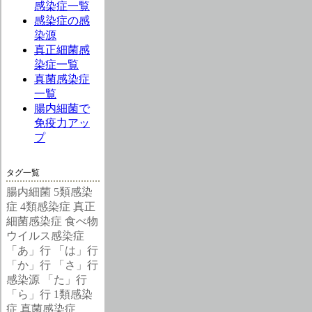
感染症一覧
感染症の感
染源
真正細菌感
染症一覧
真菌感染症
一覧
腸内細菌で
免疫力アッ
プ
タグ一覧
腸内細菌
5類感染
症
4類感染症
真正
細菌感染症
食べ物
ウイルス感染症
「あ」行
「は」行
「か」行
「さ」行
感染源
「た」行
「ら」行
1類感染
症
真菌感染症