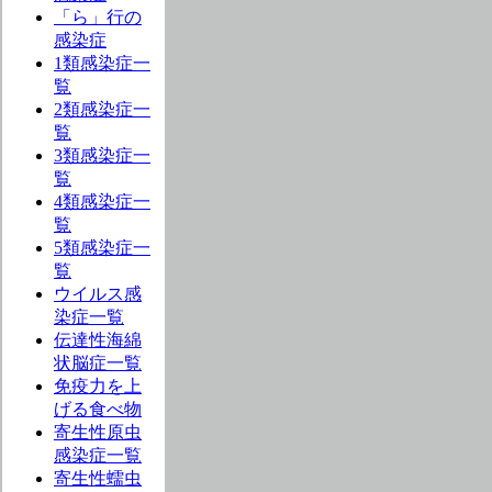
「ら」行の
感染症
1類感染症一
覧
2類感染症一
覧
3類感染症一
覧
4類感染症一
覧
5類感染症一
覧
ウイルス感
染症一覧
伝達性海綿
状脳症一覧
免疫力を上
げる食べ物
寄生性原虫
感染症一覧
寄生性蠕虫