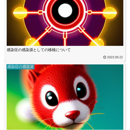
感染症の感染源としての移植について
2023.09.22
感染症の感染源