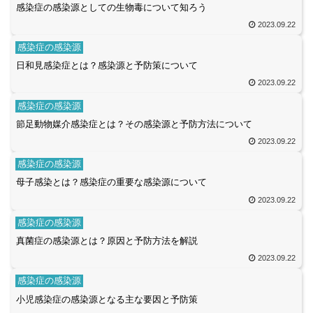
感染症の感染源としての生物毒について知ろう
2023.09.22
感染症の感染源
日和見感染症とは？感染源と予防策について
2023.09.22
感染症の感染源
節足動物媒介感染症とは？その感染源と予防方法について
2023.09.22
感染症の感染源
母子感染とは？感染症の重要な感染源について
2023.09.22
感染症の感染源
真菌症の感染源とは？原因と予防方法を解説
2023.09.22
感染症の感染源
小児感染症の感染源となる主な要因と予防策