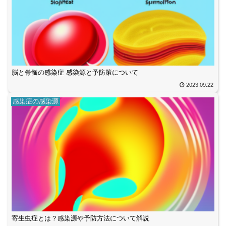
脳と脊髄の感染症 感染源と予防策について
2023.09.22
感染症の感染源
寄生虫症とは？感染源や予防方法について解説