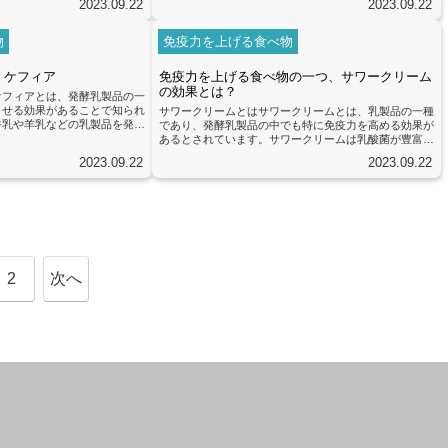
2023.09.22
2023.09.22
る効果があります。特に、食中
下すると、病気にかかりやすくなります。免疫力を高め
して効果的です。酢を摂取する
るためには、バランスの取れた食事や適度な運動、十分
対してより強力に働くようにな
な睡眠などの健康的な生活習慣が重要です。また、特定
物
免疫力を上げる食べ物
化作用についてです。酢にはポ
の食品や栄養素も免疫力を向上させる効果があります。
化物質が含まれており、体内の
糠床漬けは、免疫力を高めるための食べ物の一つです。
 ケフィア
免疫力を上げる食べ物の一つ、サワークリーム
ります...
糠床漬けは、主に米糠や野菜を塩...
の効果とは？
ケフィアとは、発酵乳製品の一
させる効果があることで知られ
サワークリームとはサワークリームとは、乳製品の一種
牛乳や羊乳などの乳製品を発酵
であり、発酵乳製品の中でも特に免疫力を高める効果が
。発酵の過程で乳酸菌や酵母が
あるとされています。サワークリームは乳酸菌が豊富に
が腸内環境を改善する働きを持
含まれており、腸内環境を整えることで免疫力を向上さ
2023.09.22
2023.09.22
は、乳酸菌や酵母の他にも、ビ
せると言われています。乳酸菌は腸内において善玉菌と
栄養素も豊富に含まれていま
して働き、悪玉菌の増殖を抑える効果があります。腸内
タミンK、カルシウム、マグ
環境が整うことで、免疫細胞の働きが活性化され、免疫
れており、これらの栄養素は免
力が向上するとされています。また、乳酸菌は腸内の善
。免疫...
玉菌を増やすことで、免疫細胞の活性化だけでなく、消
化吸収も促進する効果もあります...
2
次へ