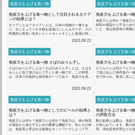
免疫システムをサポート
は、バランスの取れた食事が重要です。栄養豊富な食品
免疫力を上げる食べ物
免疫力を上げる食べ
れています。例えば、チ
を摂取することで、体に必要なビタミン、ミネラル、抗
A、ビタミンB12、亜鉛などが
酸化物質を補給することができます。特に、ポリフェノ
免疫力を上げる食べ物として注目されるタクア
免疫力を上げる食べ物
ールと呼ばれる抗酸化物質は、免疫...
ンの効果とは？
免疫力とは何か？免疫力
病気や感染から守るため
タクアンとは？タクアンとは、日本の漬物の一種であ
いと、体は病原体や異物
り、主にキュウリや大根を塩漬けにしたものです。その
きます。免疫力を高める
特徴的な黄色い色合いとシャキシャキとした食感が特徴
非常に重要です。免疫力
で、多くの人に親しまれています。タクアンは、免疫力
2023.09.22
取れた食事が欠かせませ
を高める効果があると言われています。その主な理由
ムの一部を構成し、免疫
は、乳酸菌や食物繊維の含有量にあります。乳酸菌は腸
提供します。特に、ビタミ
内環境を整え、免疫力を向上させる効果があります。ま
免疫力を上げる食べ物
免疫力を上げる食べ
レンなどの栄養素は免疫
た、食物繊維は腸内の善玉菌のエサとなり、腸内環境を
です。コンブチャは、免疫力
整えることで免疫力を高める効果があります。さらに、
免疫力を上げる食べ物 さばのみりん干し
免疫力を上げる食べ物
タクアンにはビタミンCやビタミンK...
さばのみりん干しとは？さばのみりん干しとは、さばを
ピクルスとは何か？ピク
みりんと塩で漬け込んで干した食べ物です。この料理
で漬け込んだ保存食の一
は、日本の伝統的な保存食の一つであり、免疫力を高め
化で作られ、食卓に並ぶ
るための食べ物としても知られています。さばのみりん
酢や塩水によって野菜や
干しには、免疫力を高めるために重要な栄養素が豊富に
の風味を持つことが特徴
2023.09.22
含まれています。まず、さば自体がオメガ-3脂肪酸やタ
高める効果があると言わ
ウリンといった栄養素を豊富に含んでいます。これらの
に含まれる酢や発酵物質
栄養素は、免疫システムの正常な機能をサポートし、炎
ためです。酢には抗菌作
免疫力を上げる食べ物
免疫力を上げる食べ
症を抑える効果もあります。さばのみりん干しにはさら
ウイルスと戦うのに役立
に、みりんと塩による漬け込みの...
内環境を整える効果があり、
免疫力を上げる食べ物としてのビールの効果と
免疫力を上げる食べ物 
は？
の摂取方法
免疫力とは何か？免疫力とは何か？免疫力は、体が病気
酢の効果とは酢は、免疫
や感染から身を守るための重要な機能です。私たちの体
が知られています。酢の
は、免疫系と呼ばれる複雑なネットワークによって守ら
用、消化促進作用などが
れています。この免疫系は、細菌、ウイルス、真菌など
についてです。酢には酢