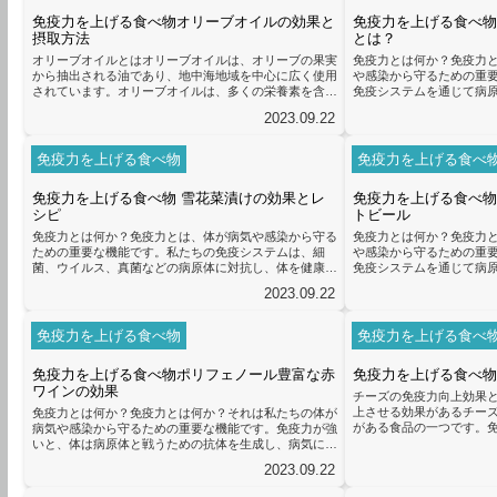
ります。これらの栄養素は、野菜、...
まれており、これらの成
免疫力を上げる食べ物オリーブオイルの効果と
免疫力を上げる食べ物
ています。特に醤油に含まれ
摂取方法
とは？
オリーブオイルとはオリーブオイルは、オリーブの果実
免疫力とは何か？免疫力
から抽出される油であり、地中海地域を中心に広く使用
や感染から守るための重
されています。オリーブオイルは、多くの栄養素を含ん
免疫システムを通じて病
でおり、健康に良いとされています。オリーブオイルに
ことができます。免疫力
2023.09.22
は、免疫力を向上させる効果があります。これは、オリ
て脆弱になり、感染症に
ーブオイルに含まれる抗酸化物質や抗炎症作用によるも
を高めるためには、バラ
のです。抗酸化物質は、体内の活性酸素を除去し、細胞
食事は私たちの体に栄養
免疫力を上げる食べ物
免疫力を上げる食べ
のダメージを防ぐ働きがあります。また、抗炎症作用
テムをサポートするため
は、炎症を抑える効果があり、免疫系の正常な機能を維
に、ビタミンやミネラル
免疫力を上げる食べ物 雪花菜漬けの効果とレ
免疫力を上げる食べ物
持するのに役立ちます。オリーブオ...
は、免疫力を向上させる効果
シピ
トビール
免疫力とは何か？免疫力とは、体が病気や感染から守る
免疫力とは何か？免疫力
ための重要な機能です。私たちの免疫システムは、細
や感染から守るための重
菌、ウイルス、真菌などの病原体に対抗し、体を健康な
免疫システムを通じて病
状態に保つために働いています。免疫力が高いと、病気
ことができます。免疫力
2023.09.22
にかかりにくくなり、回復も早くなると言われていま
患に対して脆弱になりま
す。免疫力を高めるためには、バランスの取れた食事が
バランスの取れた食事が
重要です。食べ物は私たちの体に栄養を与えるだけでな
取することで、体は必要
免疫力を上げる食べ物
免疫力を上げる食べ
く、免疫システムをサポートするための重要な要素でも
す。特に、ビタミンCや
あります。特に、ビタミンC、ビタミンD、亜鉛、鉄な
上させる効果があります
免疫力を上げる食べ物ポリフェノール豊富な赤
免疫力を上げる食べ物
どの栄養素は免疫力を向上させるため...
として注目されているのがク
ワインの効果
チーズの免疫力向上効果と
上させる効果があるチー
免疫力とは何か？免疫力とは何か？それは私たちの体が
がある食品の一つです。
病気や感染から守るための重要な機能です。免疫力が強
対抗するために重要な役
いと、体は病原体と戦うための抗体を生成し、病気に対
含まれる栄養素が免疫シ
する防御機構を高めることができます。しかし、免疫力
2023.09.22
機能を強化することが知ら
は個人によって異なるため、それを向上させるための方
れる栄養素が免疫システ
法を見つけることが重要です。免疫力を高めるために