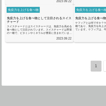
2023.09.22
の病原体に対抗するために働きます。免疫力が強いと、
これが細菌の増殖を抑え
病気にかかるリスクが低くなります。免疫力を高めるた
毒を引き起こす細菌に対
めには、バランスの取れた食事が重要です。食事は私た
ことで、免疫系が細菌に
免疫力を上げる食べ物
免疫力を上げる食べ
ちの体に栄養を与えるだけでなく、免疫力を向上させる
ります。次に、酢の抗酸
ための重要な要素でもあります。ビタミンCや亜鉛など
リフェノールという抗酸
免疫力を上げる食べ物として注目されるスイス
免疫力を上げる食べ物
の栄養素は、免疫機能をサポート...
活性酸素を除去する効果があ
チャード
ケフィアとは何ですか？
種であり、免疫力を向上
スイスチャードとはスイスチャードは、免疫力を高める
ています。ケフィアは、
食べ物として注目されています。スイスチャードは野菜
させることで作られます
の一種で、ビタミンやミネラルが豊富に含まれていま
増殖し、これらの微生物
す。特にビタミンA、ビタミンC、ビタミンK、カルシウ
2023.09.22
っています。ケフィアに
ム、マグネシウム、鉄などが豊富に含まれており、免疫
タミンやミネラルなどの
システムをサポートするのに役立ちます。スイスチャー
す。特にビタミンB群やビ
ドには抗酸化作用や抗炎症作用があり、体内の酸化スト
ネシウムなどが多く含ま
レスや炎症を抑える効果があります。これにより、免疫
疫力を高めるために重要です
システムが正常に機能し、病気や感染症に対する抵抗力
が高まります。スイスチャードの...
1