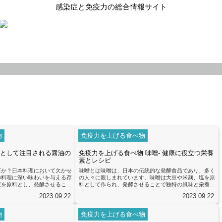
感染症と免疫力の総合情報サイト
物
免疫力を上げる食べ物
として注目される醤油の
免疫力を上げる食べ物 味噌- 健康に役立つ栄養
素とレシピ
何か？日本料理において欠かせ
味噌とは味噌は、日本の伝統的な発酵食品であり、多く
の料理に深い味わいを与える存
の人々に親しまれています。味噌は大豆や米麹、塩を原
麦を原料とし、発酵させること
料として作られ、発酵させることで独特の風味と栄養素
過程によって、醤油には様々な
を持つ食品となります。味噌には、免疫力を高めるため
2023.09.22
2023.09.22
れるようになります。醤油には
に役立つ栄養素が豊富に含まれています。まず、たんぱ
があると言われています。その
く質が豊富に含まれており、免疫細胞の機能をサポート
成分によるものです。醤油には
する役割を果たします。また、ビタミンB群やビタミン
物
免疫力を上げる食べ物
ネラルなどの栄養素が豊富に含
Eなどのビタミン類、ミネラル（鉄、カルシウム、マグ