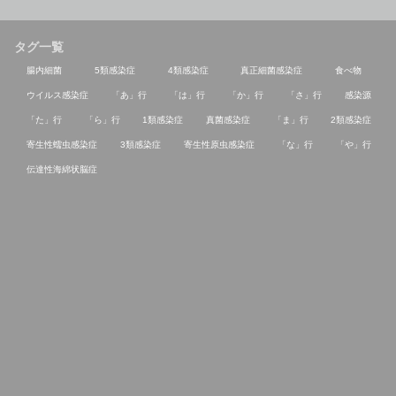
タグ一覧
腸内細菌
5類感染症
4類感染症
真正細菌感染症
食べ物
ウイルス感染症
「あ」行
「は」行
「か」行
「さ」行
感染源
「た」行
「ら」行
1類感染症
真菌感染症
「ま」行
2類感染症
寄生性蠕虫感染症
3類感染症
寄生性原虫感染症
「な」行
「や」行
伝達性海綿状脳症