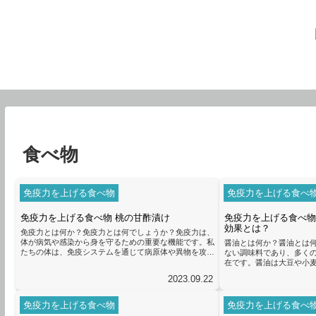
食べ物
免疫力を上げる食べ物
免疫力を上げる食べ
免疫力を上げる食べ物 桃の甘酢漬け
免疫力を上げる食べ物
効果とは？
免疫力とは何か？免疫力とは何でしょうか？免疫力は、
体が病気や感染から身を守るための重要な機能です。私
醤油とは何か？醤油とは
たちの体は、免疫システムを通じて病原体や異物を攻撃
ない調味料であり、多く
し、排除することができます。免疫力が低下すると、風
在です。醤油は大豆や小
邪やインフルエンザなどの病気にかかりやすくなりま
で作られます。この発酵
2023.09.22
す。免疫力を高めるためには、バランスの取れた食事が
栄養素や有効成分が含ま
重要です。栄養豊富な食品を摂取することで、体に必要
免疫力を向上させる効果
な栄養素を補給することができます。特に、ビタミンC
理由は、醤油に含まれる
免疫力を上げる食べ物
免疫力を上げる食べ
や亜鉛、セレンなどの栄養素は免疫力を高める効果があ
アミノ酸やビタミン、ミ