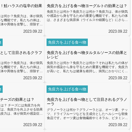
分が免疫力を高める働きを持っ
ネシウムなど）、食物繊維も含まれています。これらの
！鮭ハラスの塩辛の効果
免疫力を上げる食べ物ヨーグルトの効果とは？
るア...
栄養素は、免疫システムの正常な...
免疫力とは何か？免疫力とは何か？免疫力は、体が病気
や感染から身を守るための重要な機能です。私たちの体
とは何か？免疫力は、体が病気
は、さまざまな病原体（ウイルスや細菌など）にさらさ
要な機能です。私たちの体は、
れていますが、免疫力が正常に機能していれば、これら
原体や異物を攻撃し、排除する
の病原体を排除することができます。免疫力は、体内の
が低下すると、体は病気に対し
2023.09.22
2023.09.22
免疫細胞や抗体などの防御メカニズムによって支えられ
かかりやすくなります。免疫力
ています。免疫力を高めることで、体はより強力な防御
ンスの取れた食事が重要です。
メカニズムを持つことができます。これにより、病気や
を与えるだけでなく、免疫シス
物
免疫力を上げる食べ物
感染症にかかりにくくなります。免疫力を向上させるた
の重要な役割を果たします。特
めには、バランスの取れた食事、...
、抗酸化物質を豊富に含む食品
として注目されるクラフ
免疫力を上げる食べ物タルタルソースの効果と
があ...
レシピ
とは何か？免疫力は、体が病気
免疫力とは何か？免疫力とは何か？それは私たちの体が
要な機能です。私たちの体は、
病気や感染から身を守るための重要な機能です。免疫力
原体や異物を攻撃し、排除する
が高いと、私たちは健康を維持し、病気にかかりにくく
が低下すると、体は感染症や疾
なります。しかし、免疫力は様々な要素によって影響を
2023.09.22
2023.09.22
す。免疫力を高めるためには、
受けるため、私たちは積極的に免疫力を高める方法を探
重要です。栄養豊富な食品を摂
す必要があります。免疫力を高めるためには、バランス
な栄養素を得ることができま
の取れた食事が重要です。特に、タルタルソースに含ま
物
免疫力を上げる食べ物
亜鉛などの栄養素は免疫力を向
れる成分が免疫力を向上させる効果があると言われてい
。最近、免疫力を上げる食べ物
ます。タルタルソースは、マヨネーズ、ピクルス、玉ね
チーズの効果とは？
免疫力を上げる食べ物として注目されるグラノ
ラフト...
ぎ、パセリなどの材料で作られる...
ーラ
は？ チーズには免疫力を向
ズは、免疫力を向上させる効果
グラノーラとは何か？グラノーラとは、オーツ麦、ナッ
免疫力は、体が病気や感染症に
ツ、ドライフルーツなどを主成分としたヘルシーな朝食
割を果たしています。チーズに
食品です。オーツ麦は食物繊維やミネラル、ビタミンB
ステムをサポートし、体の防御
群を豊富に含んでおり、ナッツには健康に良い脂肪やタ
2023.09.22
2023.09.22
れています。 チーズに含ま
ンパク質が含まれています。また、ドライフルーツには
ムをサポートするチーズには、
抗酸化物質やビタミンCが豊富に含まれており、免疫力