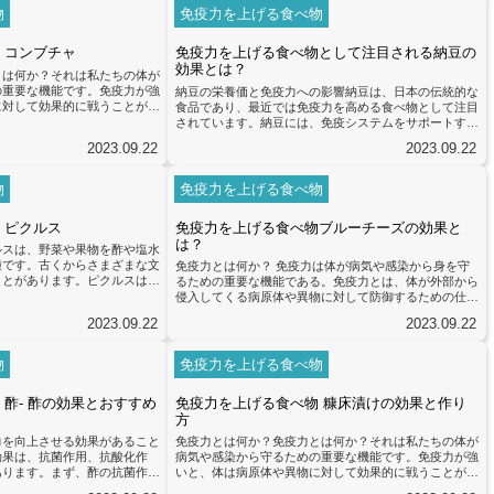
するために重要な栄養素が含ま
を高める効果があります。グラノーラは免疫力を高める
物
免疫力を上げる食べ物
ーズにはタンパク質やビタミン
ための栄養素をバランス良く含んでいるため、注目され
...
ています。特にオーツ麦に含まれるβ-グルカンという成
 コンブチャ
免疫力を上げる食べ物として注目される納豆の
分は、免疫細胞の活性化を促し...
効果とは？
とは何か？それは私たちの体が
の重要な機能です。免疫力が強
納豆の栄養価と免疫力への影響納豆は、日本の伝統的な
に対して効果的に戦うことがで
食品であり、最近では免疫力を高める食べ物として注目
ことは、健康を維持するために
されています。納豆には、免疫システムをサポートする
を高めるためには、バランスの
さまざまな栄養素が含まれています。まず、納豆にはビ
2023.09.22
2023.09.22
ん。食事は私たちの免疫システ
タミンK2が豊富に含まれています。ビタミンK2は、免
力を向上させるための栄養素を
疫細胞の活性化や炎症の抑制に関与しており、免疫シス
ンC、ビタミンD、亜鉛、セ
テムの正常な機能を維持するのに重要な役割を果たして
物
免疫力を上げる食べ物
機能をサポートするために重要
います。また、納豆には大豆イソフラボンも含まれてい
を向...
ます。大豆イソフラボンは、抗酸化作用や抗炎症作用を
 ピクルス
免疫力を上げる食べ物ブルーチーズの効果と
持ち、免疫システムを強化する...
は？
ルスは、野菜や果物を酢や塩水
種です。古くからさまざまな文
免疫力とは何か？ 免疫力は体が病気や感染から身を守
ことがあります。ピクルスは、
るための重要な機能である。免疫力とは、体が外部から
果物が酸味や塩味を帯び、独特
侵入してくる病原体や異物に対して防御するための仕組
です。ピクルスには、免疫力を
みです。免疫力が強いと、病気にかかりにくく、早く回
2023.09.22
2023.09.22
れています。これは、ピクルス
復することができます。 免疫力を高めるためには、バ
が免疫システムを活性化させる
ランスの取れた食事が重要である。免疫力を高めるため
用があり、体内の有害な細菌や
には、栄養バランスの取れた食事が欠かせません。特
物
免疫力を上げる食べ物
ちます。また、発酵物質には腸
に、ビタミンやミネラル、抗酸化物質を含む食品を摂取
免疫...
することが重要です。これらの栄養素は、免疫細胞の働
酢- 酢の効果とおすすめ
免疫力を上げる食べ物 糠床漬けの効果と作り
きをサポートし、体内の炎症を抑え...
方
力を向上させる効果があること
免疫力とは何か？免疫力とは何か？それは私たちの体が
効果は、抗菌作用、抗酸化作
病気や感染から守るための重要な機能です。免疫力が強
あります。まず、酢の抗菌作用
いと、体は病原体や異物に対して効果的に戦うことがで
酸という成分が含まれており、
き、健康を維持することができます。一方、免疫力が低