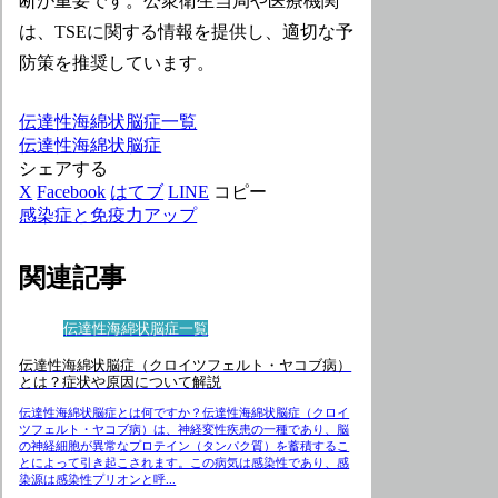
断が重要です。公衆衛生当局や医療機関
は、TSEに関する情報を提供し、適切な予
防策を推奨しています。
伝達性海綿状脳症一覧
伝達性海綿状脳症
シェアする
X
Facebook
はてブ
LINE
コピー
感染症と免疫力アップ
関連記事
伝達性海綿状脳症一覧
伝達性海綿状脳症（クロイツフェルト・ヤコブ病）
とは？症状や原因について解説
伝達性海綿状脳症とは何ですか？伝達性海綿状脳症（クロイ
ツフェルト・ヤコブ病）は、神経変性疾患の一種であり、脳
の神経細胞が異常なプロテイン（タンパク質）を蓄積するこ
とによって引き起こされます。この病気は感染性であり、感
染源は感染性プリオンと呼...