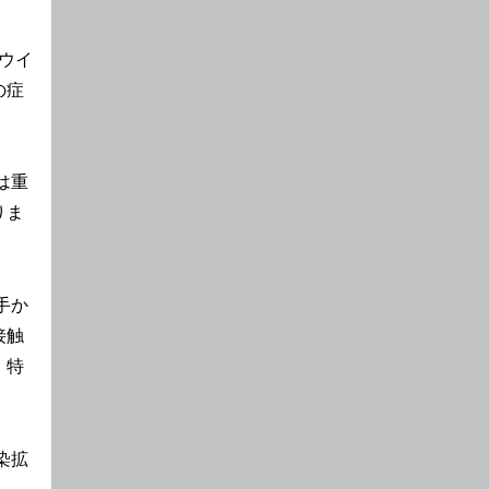
ウイ
の症
は重
りま
手か
接触
。特
染拡