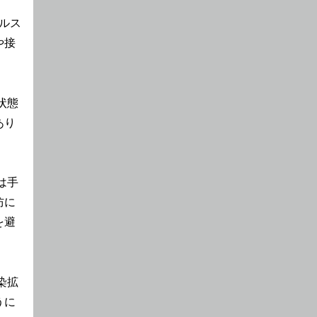
ルス
や接
状態
あり
は手
防に
を避
染拡
うに