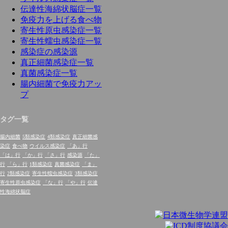
伝達性海綿状脳症一覧
免疫力を上げる食べ物
寄生性原虫感染症一覧
寄生性蠕虫感染症一覧
感染症の感染源
真正細菌感染症一覧
真菌感染症一覧
腸内細菌で免疫力アッ
プ
タグ一覧
腸内細菌
5類感染症
4類感染症
真正細菌感
染症
食べ物
ウイルス感染症
「あ」行
「は」行
「か」行
「さ」行
感染源
「た」
行
「ら」行
1類感染症
真菌感染症
「ま」
行
2類感染症
寄生性蠕虫感染症
3類感染症
寄生性原虫感染症
「な」行
「や」行
伝達
性海綿状脳症