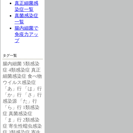
真正細菌感
染症一覧
真菌感染症
一覧
腸内細菌で
免疫力アッ
プ
タグ一覧
腸内細菌
5類感染
症
4類感染症
真正
細菌感染症
食べ物
ウイルス感染症
「あ」行
「は」行
「か」行
「さ」行
感染源
「た」行
「ら」行
1類感染
症
真菌感染症
「ま」行
2類感染
症
寄生性蠕虫感染
症
3類感染症
寄生