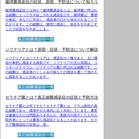
腸球菌感染症の症状、原因、予防法について知ろう
腸球菌感染症とは何か？腸球菌感染症とは、腸球菌と呼ばれ
る細菌によって引き起こされる感染症です。腸球菌は、糞便
や食品、水などに存在し、感染者の口から排出されることで
広がります。この細菌は、腸管に感染し、炎症を引き起こす
ことで症状を引き起こしま...
真正細菌感染症一覧
ジフテリアとは？原因・症状・予防法について解説
ジフテリアとはジフテリアは、感染症の一種であり、主に咽
頭や鼻腔に感染する病気です。ジフテリアの主な原因は、コ
リネバクテリウム・ジフテリアエ菌と呼ばれる細菌です。こ
の細菌は、感染者のくしゃみや咳などの飛沫を通じて他の人
に感染することがあります...
真正細菌感染症一覧
セラチア菌とは？真正細菌感染症の症状と予防方法
セラチア菌とは何ですか？セラチア菌とは、グラム陰性の真
正細菌であり、環境中や人体内に広く存在しています。通常
は健康な人には問題ありませんが、免疫力の低下した人や入
院患者にとっては重篤な感染症となることがあります。セラ
チア菌感染症の症状は、発...
真正細菌感染症一覧