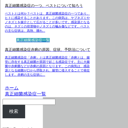
真正細菌感染症の一つ、ペストについて知ろう
ペストとは何か？ペストは、真正細菌感染症の一つであり、
ヒトに感染することがあります。この病気は、ヤブネズミや
ノネズミを媒介として広がることが多いです。感染源となる
のは、ネズミの排泄物やノネズミの噛み傷などです。ペスト
の主な症状は、高熱、腫れ...
真正細菌感染症一覧
真正細菌感染症赤痢の原因、症状、予防法について
真正細菌感染症「赤痢」とは真正細菌感染症「赤痢とは、腸
管に存在する真正細菌が原因で起こる感染症です。主に大腸
菌や赤痢菌などが赤痢の原因となります。この病気は、感染
源となる細菌が口から摂取され、腸管に侵入することで発症
します。赤痢の主な症状に...
ホーム
真正細菌感染症一覧
検索