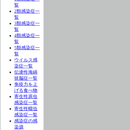
覧
2類感染症一
覧
3類感染症一
覧
4類感染症一
覧
5類感染症一
覧
ウイルス感
染症一覧
伝達性海綿
状脳症一覧
免疫力を上
げる食べ物
寄生性原虫
感染症一覧
寄生性蠕虫
感染症一覧
感染症の感
染源