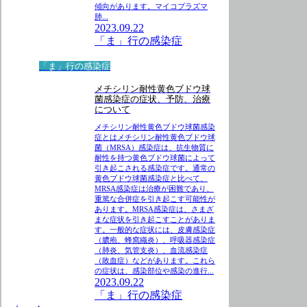
傾向があります。マイコプラズマ
肺...
2023.09.22
「ま」行の感染症
「ま」行の感染症
メチシリン耐性黄色ブドウ球
菌感染症の症状、予防、治療
について
メチシリン耐性黄色ブドウ球菌感染
症とはメチシリン耐性黄色ブドウ球
菌（MRSA）感染症は、抗生物質に
耐性を持つ黄色ブドウ球菌によって
引き起こされる感染症です。通常の
黄色ブドウ球菌感染症と比べて、
MRSA感染症は治療が困難であり、
重篤な合併症を引き起こす可能性が
あります。MRSA感染症は、さまざ
まな症状を引き起こすことがありま
す。一般的な症状には、皮膚感染症
（膿疱、蜂窩織炎）、呼吸器感染症
（肺炎、気管支炎）、血流感染症
（敗血症）などがあります。これら
の症状は、感染部位や感染の進行...
2023.09.22
「ま」行の感染症