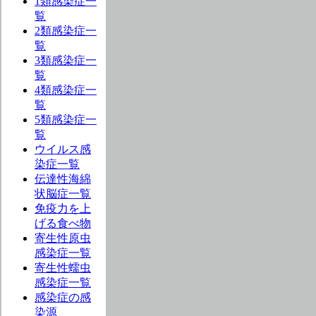
1類感染症一
覧
2類感染症一
覧
3類感染症一
覧
4類感染症一
覧
5類感染症一
覧
ウイルス感
染症一覧
伝達性海綿
状脳症一覧
免疫力を上
げる食べ物
寄生性原虫
感染症一覧
寄生性蠕虫
感染症一覧
感染症の感
染源