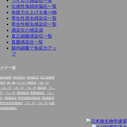
ウイルス感染症一覧
伝達性海綿状脳症一覧
免疫力を上げる食べ物
寄生性原虫感染症一覧
寄生性蠕虫感染症一覧
感染症の感染源
真正細菌感染症一覧
真菌感染症一覧
腸内細菌で免疫力アッ
プ
タグ一覧
腸内細菌
5類感染症
4類感染症
真正細菌感
染症
食べ物
ウイルス感染症
「あ」行
「は」行
「か」行
「さ」行
感染源
「た」
行
「ら」行
1類感染症
真菌感染症
「ま」
行
2類感染症
寄生性蠕虫感染症
3類感染症
寄生性原虫感染症
「な」行
「や」行
伝達
性海綿状脳症