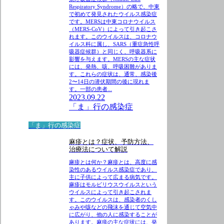
Respiratory Syndrome）の略で、中東
で初めて発見されたウイルス感染症
です。MERSは中東コロナウイルス
（MERS-CoV）によって引き起こさ
れます。このウイルスは、コロナウ
イルス科に属し、SARS（重症急性呼
吸器症候群）と同じく、呼吸器系に
影響を与えます。MERSの主な症状
には、発熱、咳、呼吸困難がありま
す。これらの症状は、通常、感染後
2〜14日の潜伏期間の後に現れま
す。一部の患者...
2023.09.22
「ま」行の感染症
「ま」行の感染症
麻疹とは？症状、予防方法、
治療法について解説
麻疹とは何か？麻疹とは、高度に感
染性のあるウイルス感染症であり、
主に子供によって広まる病気です。
麻疹はモルビリウスウイルスという
ウイルスによって引き起こされま
す。このウイルスは、感染者のくし
ゃみや咳などの飛沫を通じて空気中
に広がり、他の人に感染することが
あります。麻疹の主な症状には、発