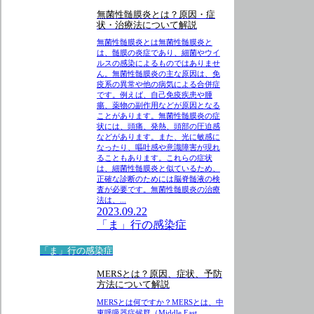
無菌性髄膜炎とは？原因・症
状・治療法について解説
無菌性髄膜炎とは無菌性髄膜炎と
は、髄膜の炎症であり、細菌やウイ
ルスの感染によるものではありませ
ん。無菌性髄膜炎の主な原因は、免
疫系の異常や他の病気による合併症
です。例えば、自己免疫疾患や腫
瘍、薬物の副作用などが原因となる
ことがあります。無菌性髄膜炎の症
状には、頭痛、発熱、頭部の圧迫感
などがあります。また、光に敏感に
なったり、嘔吐感や意識障害が現れ
ることもあります。これらの症状
は、細菌性髄膜炎と似ているため、
正確な診断のためには脳脊髄液の検
査が必要です。無菌性髄膜炎の治療
法は、...
2023.09.22
「ま」行の感染症
「ま」行の感染症
MERSとは？原因、症状、予防
方法について解説
MERSとは何ですか？MERSとは、中
東呼吸器症候群（Middle East