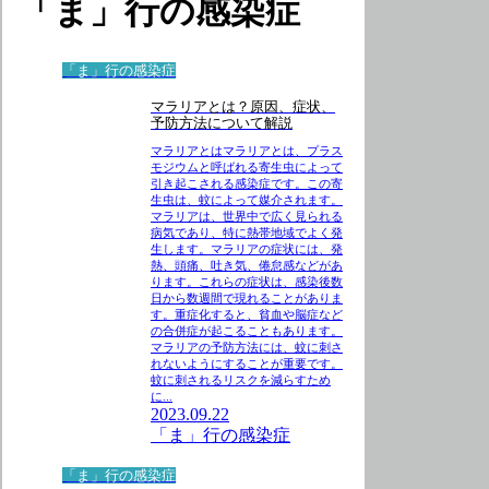
「ま」行の感染症
「ま」行の感染症
マラリアとは？原因、症状、
予防方法について解説
マラリアとはマラリアとは、プラス
モジウムと呼ばれる寄生虫によって
引き起こされる感染症です。この寄
生虫は、蚊によって媒介されます。
マラリアは、世界中で広く見られる
病気であり、特に熱帯地域でよく発
生します。マラリアの症状には、発
熱、頭痛、吐き気、倦怠感などがあ
ります。これらの症状は、感染後数
日から数週間で現れることがありま
す。重症化すると、貧血や脳症など
の合併症が起こることもあります。
マラリアの予防方法には、蚊に刺さ
れないようにすることが重要です。
蚊に刺されるリスクを減らすため
に...
2023.09.22
「ま」行の感染症
「ま」行の感染症