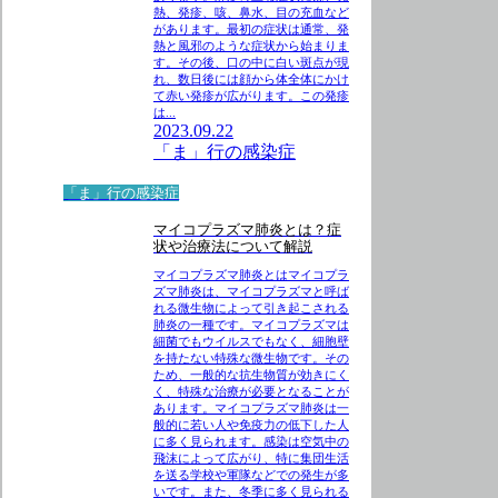
熱、発疹、咳、鼻水、目の充血など
があります。最初の症状は通常、発
熱と風邪のような症状から始まりま
す。その後、口の中に白い斑点が現
れ、数日後には顔から体全体にかけ
て赤い発疹が広がります。この発疹
は...
2023.09.22
「ま」行の感染症
「ま」行の感染症
マイコプラズマ肺炎とは？症
状や治療法について解説
マイコプラズマ肺炎とはマイコプラ
ズマ肺炎は、マイコプラズマと呼ば
れる微生物によって引き起こされる
肺炎の一種です。マイコプラズマは
細菌でもウイルスでもなく、細胞壁
を持たない特殊な微生物です。その
ため、一般的な抗生物質が効きにく
く、特殊な治療が必要となることが
あります。マイコプラズマ肺炎は一
般的に若い人や免疫力の低下した人
に多く見られます。感染は空気中の
飛沫によって広がり、特に集団生活
を送る学校や軍隊などでの発生が多
いです。また、冬季に多く見られる