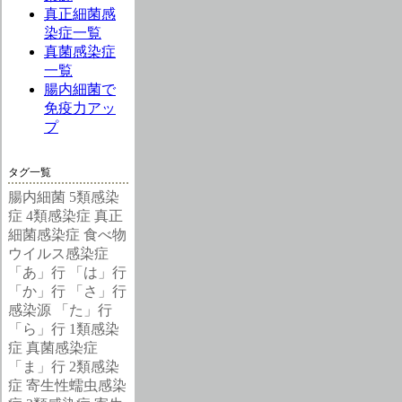
真正細菌感
染症一覧
真菌感染症
一覧
腸内細菌で
免疫力アッ
プ
タグ一覧
腸内細菌
5類感染
症
4類感染症
真正
細菌感染症
食べ物
ウイルス感染症
「あ」行
「は」行
「か」行
「さ」行
感染源
「た」行
「ら」行
1類感染
症
真菌感染症
「ま」行
2類感染
症
寄生性蠕虫感染