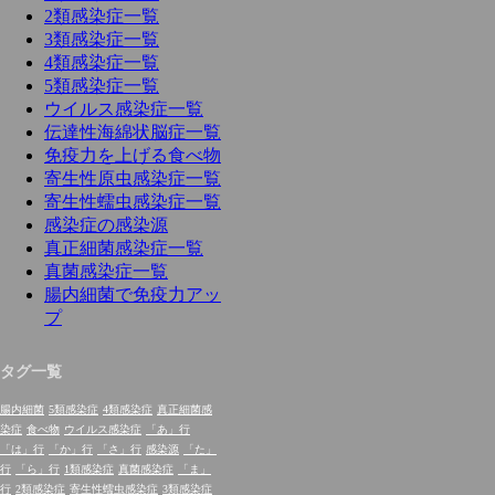
2類感染症一覧
3類感染症一覧
4類感染症一覧
5類感染症一覧
ウイルス感染症一覧
伝達性海綿状脳症一覧
免疫力を上げる食べ物
寄生性原虫感染症一覧
寄生性蠕虫感染症一覧
感染症の感染源
真正細菌感染症一覧
真菌感染症一覧
腸内細菌で免疫力アッ
プ
タグ一覧
腸内細菌
5類感染症
4類感染症
真正細菌感
染症
食べ物
ウイルス感染症
「あ」行
「は」行
「か」行
「さ」行
感染源
「た」
行
「ら」行
1類感染症
真菌感染症
「ま」
行
2類感染症
寄生性蠕虫感染症
3類感染症