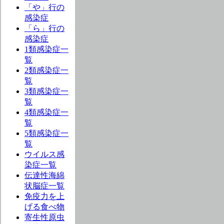
「や」行の
感染症
「ら」行の
感染症
1類感染症一
覧
2類感染症一
覧
3類感染症一
覧
4類感染症一
覧
5類感染症一
覧
ウイルス感
染症一覧
伝達性海綿
状脳症一覧
免疫力を上
げる食べ物
寄生性原虫