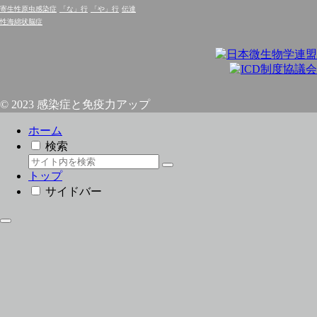
寄生性原虫感染症
「な」行
「や」行
伝達
性海綿状脳症
© 2023 感染症と免疫力アップ
ホーム
検索
トップ
サイドバー