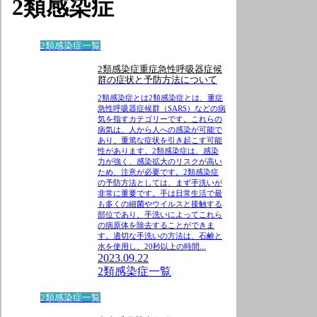
2類感染症
2類感染症一覧
2類感染症重症急性呼吸器症候
群の症状と予防方法について
2類感染症とは2類感染症とは、重症
急性呼吸器症候群（SARS）などの病
気を指すカテゴリーです。これらの
病気は、人から人への感染が可能で
あり、重篤な症状を引き起こす可能
性があります。2類感染症は、感染
力が強く、感染拡大のリスクが高い
ため、注意が必要です。2類感染症
の予防方法としては、まず手洗いが
非常に重要です。手は日常生活で最
も多くの細菌やウイルスと接触する
部位であり、手洗いによってこれら
の病原体を除去することができま
す。適切な手洗いの方法は、石鹸と
水を使用し、20秒以上の時間...
2023.09.22
2類感染症一覧
2類感染症一覧