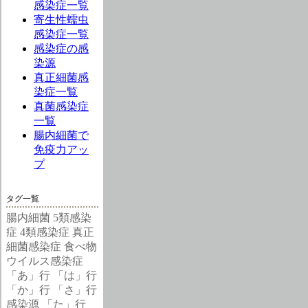
感染症一覧
寄生性蠕虫
感染症一覧
感染症の感
染源
真正細菌感
染症一覧
真菌感染症
一覧
腸内細菌で
免疫力アッ
プ
タグ一覧
腸内細菌
5類感染
症
4類感染症
真正
細菌感染症
食べ物
ウイルス感染症
「あ」行
「は」行
「か」行
「さ」行
感染源
「た」行