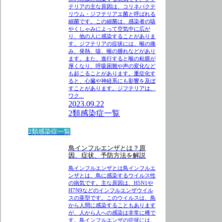
テリアの主な原因は、コリネバクテ
リウム・ジフテリアエ菌と呼ばれる
細菌です。この細菌は、感染者の咳
やくしゃみによって空気中に広が
り、他の人に感染することがありま
す。ジフテリアの症状には、喉の痛
み、発熱、咳、喉の腫れなどがあり
ます。また、進行すると喉の粘膜が
厚くなり、呼吸困難や声の変化など
も起こることがあります。重症化す
ると、心臓や神経系にも影響を及ぼ
すことがあります。ジフテリアは、
ワク...
2023.09.22
2類感染症一覧
2類感染症一覧
鳥インフルエンザとは？原
因、症状、予防方法を解説
鳥インフルエンザとは鳥インフルエ
ンザとは、鳥に感染するウイルス性
の病気です。主な原因は、H5N1や
H7N9などのインフルエンザウイル
スの亜型です。このウイルスは、鳥
から人間に感染することもあります
が、人から人への感染は非常に稀で
す。鳥インフルエンザの症状には、