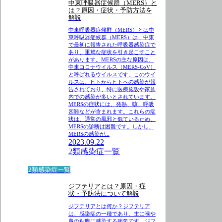
中東呼吸器症候群（MERS）と
は？原因・症状・予防方法を
解説
中東呼吸器症候群（MERS）とは中
東呼吸器症候群（MERS）は、中東
で最初に報告された呼吸器感染症で
あり、重篤な症状を引き起こすこと
があります。MERSの主な原因は、
中東コロナウイルス（MERS-CoV）
と呼ばれるウイルスです。このウイ
ルスは、ヒトからヒトへの感染が報
告されており、特に医療施設や家族
内での感染が多いとされています。
MERSの症状には、発熱、咳、呼吸
困難などが含まれます。これらの症
状は、通常の風邪と似ているため、
MERSの診断は困難です。しかし、
MERSの感染が...
2023.09.22
2類感染症一覧
2類感染症一覧
ジフテリアとは？原因・症
状・予防法について解説
ジフテリアとは何か？ジフテリア
は、感染症の一種であり、主に喉や
鼻の粘膜に感染する病気です。ジフ