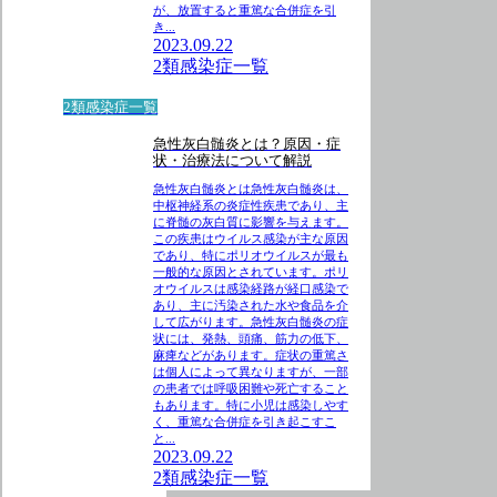
が、放置すると重篤な合併症を引
き...
2023.09.22
2類感染症一覧
2類感染症一覧
急性灰白髄炎とは？原因・症
状・治療法について解説
急性灰白髄炎とは急性灰白髄炎は、
中枢神経系の炎症性疾患であり、主
に脊髄の灰白質に影響を与えます。
この疾患はウイルス感染が主な原因
であり、特にポリオウイルスが最も
一般的な原因とされています。ポリ
オウイルスは感染経路が経口感染で
あり、主に汚染された水や食品を介
して広がります。急性灰白髄炎の症
状には、発熱、頭痛、筋力の低下、
麻痺などがあります。症状の重篤さ
は個人によって異なりますが、一部
の患者では呼吸困難や死亡すること
もあります。特に小児は感染しやす
く、重篤な合併症を引き起こすこ
と...
2023.09.22
2類感染症一覧