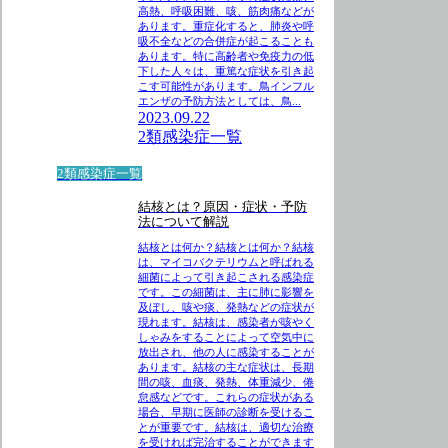
高熱、呼吸困難、咳、筋肉痛などが
あります。重症化すると、肺炎や呼
吸不全などの合併症が起こることも
あります。特に高齢者や免疫力の低
下した人々は、重篤な症状を引き起
こす可能性があります。鳥インフル
エンザの予防方法としては、鳥...
2023.09.22
2類感染症一覧
2類感染症一覧
結核とは？原因・症状・予防
法について解説
結核とは何か？結核とは何か？結核
は、マイコバクテリウムと呼ばれる
細菌によって引き起こされる感染症
です。この細菌は、主に肺に影響を
及ぼし、咳や痰、発熱などの症状が
現れます。結核は、感染者が咳やく
しゃみをすることによって空気中に
放出され、他の人に感染することが
あります。結核の主な症状は、長期
間の咳、血痰、発熱、体重減少、倦
怠感などです。これらの症状がある
場合、早期に医師の診断を受けるこ
とが重要です。結核は、適切な治療
を受ければ完治することができます