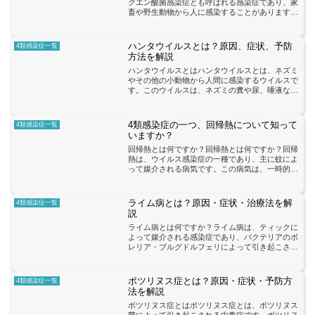
クエン酸菌感染症とも呼ばれる感染症であり、家
畜や野生動物から人に感染することがあります。
この病気は、クエン酸菌と呼ばれる細菌の感染に
よって引き起こされます。クエン酸菌は、家畜や
野生動物の体液や排泄...
ハンタウイルスとは？原因、症状、予防
4類感染症一覧
方法を解説
ハンタウイルスとはハンタウイルスとは、ネズミ
やその他の小動物から人間に感染するウイルスで
す。このウイルスは、ネズミの糞や尿、唾液など
を介して人に感染することがあります。ハンタウ
イルス感染は、特に農村地域や農作業を行う人々
にとってリスクが高い...
4類感染症の一つ、回帰熱について知って
4類感染症一覧
いますか？
回帰熱とは何ですか？回帰熱とは何ですか？回帰
熱は、ウイルス感染症の一種であり、主に蚊によ
って媒介される病気です。この病気は、一時的な
症状を引き起こすことが特徴であり、一般的には
自然治癒する傾向があります。回帰熱の主な症状
には、発熱、頭痛、筋...
ライム病とは？原因・症状・治療法を解
4類感染症一覧
説
ライム病とは何ですか？ライム病は、ティックに
よって媒介される感染症であり、バクテリアのボ
レリア・ブルグドルフェリによって引き起こされ
ます。この病気は、主に北半球の温帯地域で見ら
れますが、最近では世界中で報告されています。
ライム病の主な症状に...
ボツリヌス症とは？原因・症状・予防方
4類感染症一覧
法を解説
ボツリヌス症とはボツリヌス症とは、ボツリヌス