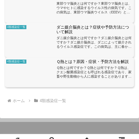
東部ウマ脳炎とは何ですか？東部ウマ脳炎とは、
ウマやヒトに感染するウイルス性の病気です。こ
の病気は、東部ウマ脳炎ウイルス（EEEV）とい
うウイルスによって引き起こされます。ウマやヒ
トは、感染した蚊に刺されることでウイルスが体
内に侵入し、症状が...
ダニ媒介脳炎とは？症状や予防方法につ
4類感染症一覧
いて解説
ダニ媒介脳炎とは何ですか？ダニ媒介脳炎とは何
ですか？ダニ媒介脳炎は、ダニによって媒介され
るウイルス感染症です。この病気は、主に春から
秋にかけてダニが活動する地域で発生します。ダ
ニは草や低木の中に潜んでおり、人や動物に飛び
移って吸血することで...
Ｑ熱とは？原因・症状・予防方法を解説
4類感染症一覧
Ｑ熱とは何ですか？Ｑ熱とは何ですか？Ｑ熱は、
クエン酸菌感染症とも呼ばれる感染症であり、家
畜や野生動物から人に感染することがあります。
この病気は、クエン酸菌と呼ばれる細菌の感染に
よって引き起こされます。クエン酸菌は、家畜や
野生動物の体液や排泄...
ホーム
4類感染症一覧