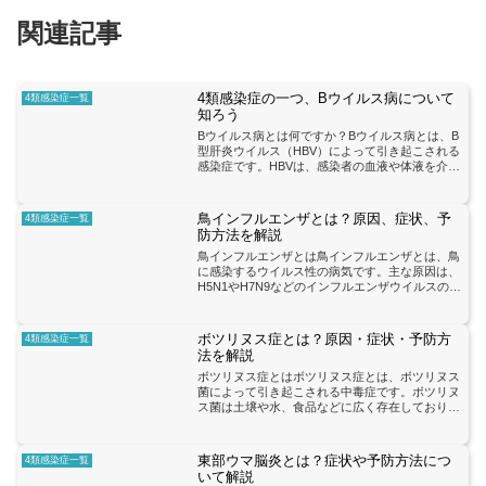
関連記事
4類感染症の一つ、Bウイルス病について
4類感染症一覧
知ろう
Bウイルス病とは何ですか？Bウイルス病とは、B
型肝炎ウイルス（HBV）によって引き起こされる
感染症です。HBVは、感染者の血液や体液を介し
て他の人に感染する可能性があります。感染経路
には、性的接触、血液輸血、共用針の使用、母子
感染などがあり...
鳥インフルエンザとは？原因、症状、予
4類感染症一覧
防方法を解説
鳥インフルエンザとは鳥インフルエンザとは、鳥
に感染するウイルス性の病気です。主な原因は、
H5N1やH7N9などのインフルエンザウイルスの亜
型です。このウイルスは、鳥から人間に感染する
こともありますが、人から人への感染は非常に稀
です。鳥インフ...
ボツリヌス症とは？原因・症状・予防方
4類感染症一覧
法を解説
ボツリヌス症とはボツリヌス症とは、ボツリヌス
菌によって引き起こされる中毒症です。ボツリヌ
ス菌は土壌や水、食品などに広く存在しており、
特に適切な加熱処理がされていない食品から感染
することがあります。ボツリヌス菌は環境中で生
息し、特に低酸素状態...
東部ウマ脳炎とは？症状や予防方法につ
4類感染症一覧
いて解説