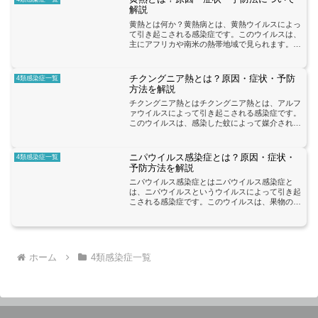
解説
黄熱とは何か？黄熱病とは、黄熱ウイルスによっ
て引き起こされる感染症です。このウイルスは、
主にアフリカや南米の熱帯地域で見られます。黄
熱ウイルスは、感染した人や動物から蚊に媒介さ
れ、蚊が刺した人に感染が広がります。特に、ア
カイエカやヒトスジシ...
チクングニア熱とは？原因・症状・予防
4類感染症一覧
方法を解説
チクングニア熱とはチクングニア熱とは、アルフ
ァウイルスによって引き起こされる感染症です。
このウイルスは、感染した蚊によって媒介され、
人々に感染します。チクングニア熱は、主に熱帯
地域で見られる病気であり、最近では世界中で感
染者が増加しています...
ニパウイルス感染症とは？原因・症状・
4類感染症一覧
予防方法を解説
ニパウイルス感染症とはニパウイルス感染症と
は、ニパウイルスというウイルスによって引き起
こされる感染症です。このウイルスは、果物のコ
ウモリによって保持され、モスキートを介して人
に感染することが知られています。また、最近で
は人から人への感染も報...
ホーム
4類感染症一覧