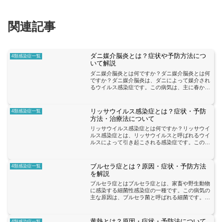
関連記事
ダニ媒介脳炎とは？症状や予防方法につ
4類感染症一覧
いて解説
ダニ媒介脳炎とは何ですか？ダニ媒介脳炎とは何
ですか？ダニ媒介脳炎は、ダニによって媒介され
るウイルス感染症です。この病気は、主に春から
秋にかけてダニが活動する地域で発生します。ダ
ニは草や低木の中に潜んでおり、人や動物に飛び
移って吸血することで...
リッサウイルス感染症とは？症状・予防
4類感染症一覧
方法・治療法について
リッサウイルス感染症とは何ですか？リッサウイ
ルス感染症とは、リッサウイルスと呼ばれるウイ
ルスによって引き起こされる感染症です。このウ
イルスは、ネズミやその排泄物から人に感染する
ことが知られています。リッサウイルス感染症
は、世界中で報告されて...
ブルセラ症とは？原因・症状・予防方法
4類感染症一覧
を解説
ブルセラ症とはブルセラ症とは、家畜や野生動物
に感染する細菌性感染症の一種です。この病気の
主な原因は、ブルセラ菌と呼ばれる細菌です。ブ
ルセラ菌は、牛、ヤギ、豚などの家畜や、鹿、イ
ノシシなどの野生動物に感染し、感染源となりま
す。ブルセラ症の症状...
黄熱とは？原因・症状・予防法について
4類感染症一覧