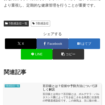
より重視し、定期的な健康管理を行うことが重要です。
5類感染症一覧
5類感染症
シェアする
X
Facebook
はてブ
LINE
コピー
関連記事
百日咳とは？症状や予防方法について詳
5類感染症一覧
しく解説
百日咳とは何か？百日咳とは、ボルデテラ・パル
タスシス菌によって引き起こされる高度に伝染性
の呼吸器感染症です。この病気は、主に咳の発
作、窒息感、嘔吐、発熱などの症状を引き起こし