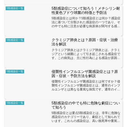
ます。百日咳は、感染した人が咳やくしゃみを通
じて細菌を空気中に放出...
5類感染症について知ろう！メチシリン耐
5類感染症一覧
性黄色ブドウ球菌の特徴と予防法
5類感染症とは何か？5類感染症とは何か？感染症
法に基づいて分類された感染症の一つであり、そ
の中でも特に注意が必要な病原体が関与する感染
症です。5類感染症は、感染力や重症度が高く、
社会的なリスクがあるため、早期の発見と適切な
対策が求められます...
クラミジア肺炎とは？原因・症状・治療
5類感染症一覧
法を解説
クラミジア肺炎とはクラミジア肺炎とは、クラミ
ジアという細菌によって引き起こされる感染症で
す。この病気は、主に性行為による感染が原因と
されており、性的接触を通じて広がることが多い
です。クラミジアは、性器や口腔、肛門などの粘
膜に感染し、そこから...
侵襲性インフルエンザ菌感染症とは？原
5類感染症一覧
因・症状・予防方法を解説
侵襲性インフルエンザ菌感染症とは何ですか？侵
襲性インフルエンザ菌感染症とは、通常のインフ
ルエンザとは異なる重篤な病気です。通常のイン
フルエンザはウイルスによって引き起こされます
が、侵襲性インフルエンザ菌はバクテリアによっ
て引き起こされます。...
5類感染症の中でも特に危険な劇症につい
5類感染症一覧
て知ろう
5類感染症とは要点5類感染症とは、非常に危険な
感染症のカテゴリーであり、劇症として知られて
います。これらの感染症は、高い致死率や重篤な
合併症を引き起こす可能性があり、公衆衛生上の