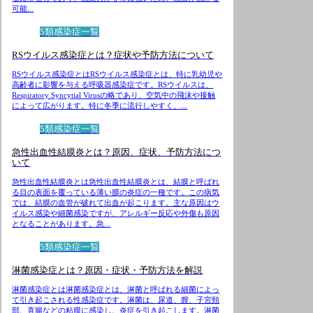
可能...
5類感染症一覧
RSウイルス感染症とは？症状や予防方法について
RSウイルス感染症とはRSウイルス感染症とは、特に乳幼児や
高齢者に影響を与える呼吸器感染症です。RSウイルスは、
Respiratory Syncytial Virusの略であり、空気中の飛沫や接触
によって広がります。特に冬季に流行しやすく、...
5類感染症一覧
急性出血性結膜炎とは？原因、症状、予防方法につ
いて
急性出血性結膜炎とは急性出血性結膜炎とは、結膜と呼ばれ
る目の表面を覆っている薄い膜の炎症の一種です。この病気
では、結膜の血管が破れて出血が起こります。主な原因はウ
イルス感染や細菌感染ですが、アレルギー反応や外傷も原因
となることがあります。急...
5類感染症一覧
淋菌感染症とは？原因・症状・予防方法を解説
淋菌感染症とは淋菌感染症とは、淋菌と呼ばれる細菌によっ
て引き起こされる性感染症です。淋菌は、尿道、膣、子宮頸
部、直腸などの粘膜に感染し、炎症を引き起こします。淋菌