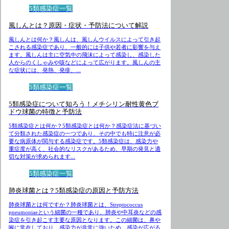
5類感染症一覧
風しんとは？原因・症状・予防法について解説
風しんとは何か？風しんは、風しんウイルスによって引き起
こされる感染症であり、一般的には子供や若者に影響を与え
ます。風しんは主に空気中の飛沫によって感染し、感染した
人からのくしゃみや咳などによって広がります。風しんの主
な症状には、発熱、発疹、...
5類感染症一覧
5類感染症について知ろう！メチシリン耐性黄色ブ
ドウ球菌の特徴と予防法
5類感染症とは何か？5類感染症とは何か？感染症法に基づい
て分類された感染症の一つであり、その中でも特に注意が必
要な病原体が関与する感染症です。5類感染症は、感染力や
重症度が高く、社会的なリスクがあるため、早期の発見と適
切な対策が求められます...
5類感染症一覧
肺炎球菌とは？5類感染症の原因と予防方法
肺炎球菌とは何ですか？肺炎球菌とは、Streptococcus
pneumoniaeという細菌の一種であり、肺炎や中耳炎などの感
染症を引き起こす主要な原因となります。この細菌は、鼻や
喉に常在しており、感染力が非常に強いため、感染が広がる