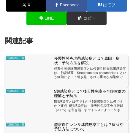
X
Facebook
はてブ
LINE
コピー
関連記事
侵襲性肺炎球菌感染症とは？原因・症
5類感染症一覧
状・予防方法を解説
侵襲性肺炎球菌感染症とは侵襲性肺炎球菌感染症
は、肺炎球菌（Streptococcus pneumoniae）とい
う細菌によって引き起こされる重篤な感染症で
す。この病気は、主に高齢者や免疫力の低下した
人々に影響を与えることが多いです。侵襲性肺...
5類感染症とは？後天性免疫不全症候群の
5類感染症一覧
理解と予防法
5類感染症とは何ですか？5類感染症とは何です
か？要点- 5類感染症は、後天性免疫不全症候群
（AIDS）を引き起こすウイルスによって引き起
こされる感染症のカテゴリーです。- 5類感染症
は、HIV（ヒト免疫不全ウイルス）によって引き
起こされるも...
型溶血性レンサ球菌感染症とは？症状や
5類感染症一覧
予防方法について