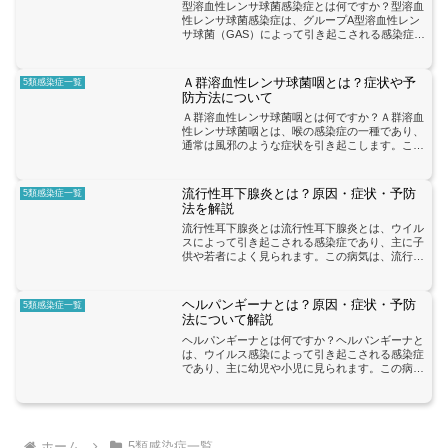
型溶血性レンサ球菌感染症とは何ですか？型溶血
性レンサ球菌感染症は、グループA型溶血性レン
サ球菌（GAS）によって引き起こされる感染症で
す。GASは、のどや皮膚などの粘膜から侵入し、
さまざまな症状を引き起こす可能性があります。
この感染症の症状...
Ａ群溶血性レンサ球菌咽とは？症状や予
5類感染症一覧
防方法について
Ａ群溶血性レンサ球菌咽とは何ですか？Ａ群溶血
性レンサ球菌咽とは、喉の感染症の一種であり、
通常は風邪のような症状を引き起こします。この
感染症は、Ａ群溶血性レンサ球菌という細菌によ
って引き起こされます。症状には喉の痛み、発
熱、頭痛、咳、発疹など...
流行性耳下腺炎とは？原因・症状・予防
5類感染症一覧
法を解説
流行性耳下腺炎とは流行性耳下腺炎とは、ウイル
スによって引き起こされる感染症であり、主に子
供や若者によく見られます。この病気は、流行性
耳下腺炎ウイルス（Mumps virus）に感染するこ
とで起こります。ウイルスは、感染者の唾液や鼻
水を通じて...
ヘルパンギーナとは？原因・症状・予防
5類感染症一覧
法について解説
ヘルパンギーナとは何ですか？ヘルパンギーナと
は、ウイルス感染によって引き起こされる感染症
であり、主に幼児や小児に見られます。この病気
の主な原因は、コクサッキーウイルスやエンテロ
ウイルスといったウイルスです。感染は、感染者
の口や鼻から広がりま...
ホーム
5類感染症一覧