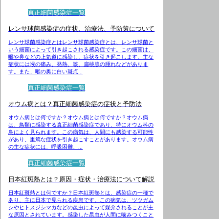
真正細菌感染症一覧
レンサ球菌感染症の症状、治療法、予防策について
レンサ球菌感染症とはレンサ球菌感染症とは、レンサ球菌と
いう細菌によって引き起こされる感染症です。この細菌は、
喉や鼻などの上気道に感染し、症状を引き起こします。主な
症状には喉の痛み、発熱、咳、扁桃腺の腫れなどがありま
す。また、喉の奥に白い斑点...
真正細菌感染症一覧
オウム病とは？真正細菌感染症の症状と予防法
オウム病とは何ですか？オウム病とは何ですか？オウム病
は、鳥類に感染する真正細菌感染症であり、特にオウム科の
鳥によく見られます。この病気は、人間にも感染する可能性
があり、重篤な症状を引き起こすことがあります。オウム病
の主な症状には、呼吸困難、...
真正細菌感染症一覧
日本紅斑熱とは？原因・症状・治療法について解説
日本紅斑熱とは何ですか？日本紅斑熱とは、感染症の一種で
あり、主に日本で見られる疾患です。この病気は、ツツガム
シやヒトスジシマカなどの昆虫によって媒介されることが主
な原因とされています。感染した昆虫が人間に噛みつくこと