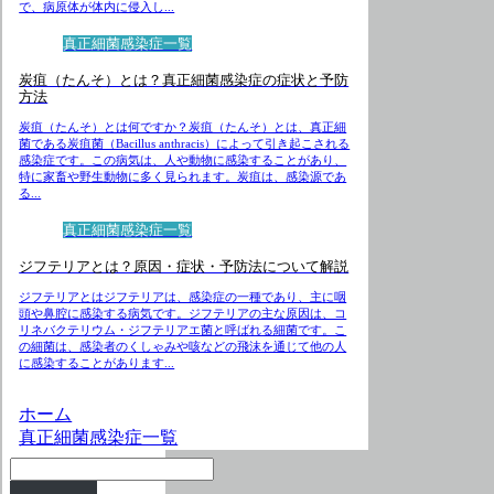
で、病原体が体内に侵入し...
真正細菌感染症一覧
炭疽（たんそ）とは？真正細菌感染症の症状と予防
方法
炭疽（たんそ）とは何ですか？炭疽（たんそ）とは、真正細
菌である炭疽菌（Bacillus anthracis）によって引き起こされる
感染症です。この病気は、人や動物に感染することがあり、
特に家畜や野生動物に多く見られます。炭疽は、感染源であ
る...
真正細菌感染症一覧
ジフテリアとは？原因・症状・予防法について解説
ジフテリアとはジフテリアは、感染症の一種であり、主に咽
頭や鼻腔に感染する病気です。ジフテリアの主な原因は、コ
リネバクテリウム・ジフテリアエ菌と呼ばれる細菌です。こ
の細菌は、感染者のくしゃみや咳などの飛沫を通じて他の人
に感染することがあります...
ホーム
真正細菌感染症一覧