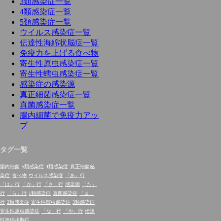
3類感染症一覧
4類感染症一覧
5類感染症一覧
ウイルス感染症一覧
伝達性海綿状脳症一覧
免疫力を上げる食べ物
寄生性原虫感染症一覧
寄生性蠕虫感染症一覧
感染症の感染源
真正細菌感染症一覧
真菌感染症一覧
腸内細菌で免疫力アッ
プ
タグ一覧
腸内細菌
5類感染症
4類感染症
真正細菌感
染症
食べ物
ウイルス感染症
「あ」行
「は」行
「か」行
「さ」行
感染源
「た」
行
「ら」行
1類感染症
真菌感染症
「ま」
行
2類感染症
寄生性蠕虫感染症
3類感染症
寄生性原虫感染症
「な」行
「や」行
伝達
性海綿状脳症