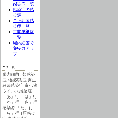
感染症一覧
感染症の感
染源
真正細菌感
染症一覧
真菌感染症
一覧
腸内細菌で
免疫力アッ
プ
タグ一覧
腸内細菌
5類感染
症
4類感染症
真正
細菌感染症
食べ物
ウイルス感染症
「あ」行
「は」行
「か」行
「さ」行
感染源
「た」行
「ら」行
1類感染