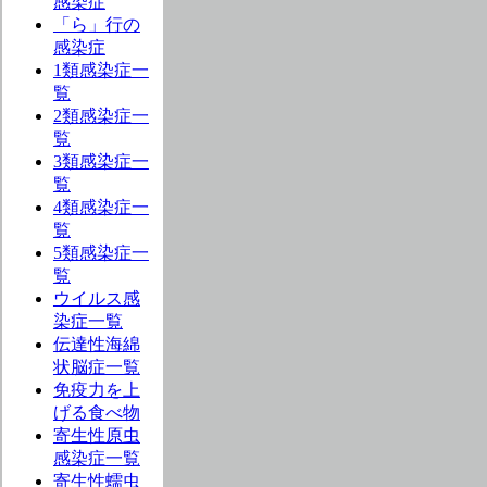
感染症
「ら」行の
感染症
1類感染症一
覧
2類感染症一
覧
3類感染症一
覧
4類感染症一
覧
5類感染症一
覧
ウイルス感
染症一覧
伝達性海綿
状脳症一覧
免疫力を上
げる食べ物
寄生性原虫
感染症一覧
寄生性蠕虫