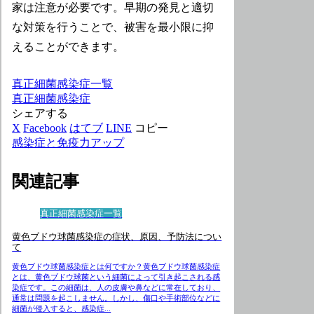
家は注意が必要です。早期の発見と適切
な対策を行うことで、被害を最小限に抑
えることができます。
真正細菌感染症一覧
真正細菌感染症
シェアする
X
Facebook
はてブ
LINE
コピー
感染症と免疫力アップ
関連記事
真正細菌感染症一覧
黄色ブドウ球菌感染症の症状、原因、予防法につい
て
黄色ブドウ球菌感染症とは何ですか？黄色ブドウ球菌感染症
とは、黄色ブドウ球菌という細菌によって引き起こされる感
染症です。この細菌は、人の皮膚や鼻などに常在しており、
通常は問題を起こしません。しかし、傷口や手術部位などに
細菌が侵入すると、感染症...