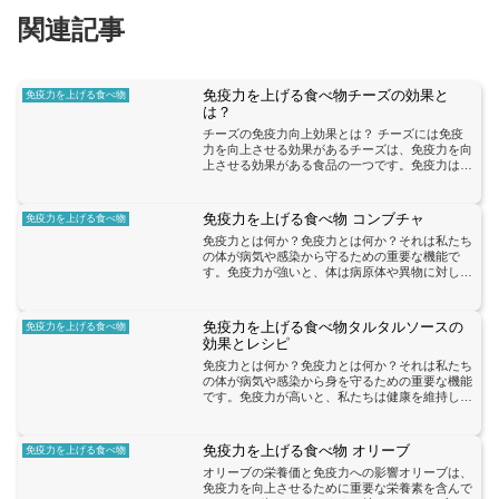
関連記事
免疫力を上げる食べ物チーズの効果と
免疫力を上げる食べ物
は？
チーズの免疫力向上効果とは？ チーズには免疫
力を向上させる効果があるチーズは、免疫力を向
上させる効果がある食品の一つです。免疫力は、
体が病気や感染症に対抗するために重要な役割を
果たしています。チーズに含まれる栄養素が免疫
システムをサポートし...
免疫力を上げる食べ物 コンブチャ
免疫力を上げる食べ物
免疫力とは何か？免疫力とは何か？それは私たち
の体が病気や感染から守るための重要な機能で
す。免疫力が強いと、体は病原体や異物に対して
効果的に戦うことができます。免疫力を高めるこ
とは、健康を維持するために非常に重要です。免
疫力を高めるためには、...
免疫力を上げる食べ物タルタルソースの
免疫力を上げる食べ物
効果とレシピ
免疫力とは何か？免疫力とは何か？それは私たち
の体が病気や感染から身を守るための重要な機能
です。免疫力が高いと、私たちは健康を維持し、
病気にかかりにくくなります。しかし、免疫力は
様々な要素によって影響を受けるため、私たちは
積極的に免疫力を高め...
免疫力を上げる食べ物 オリーブ
免疫力を上げる食べ物
オリーブの栄養価と免疫力への影響オリーブは、
免疫力を向上させるために重要な栄養素を含んで