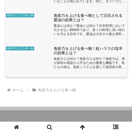
いることが知られています。特に、オリーブに含
まれるポリフェノールは、抗酸化作用を持ち、免
疫システムをサポートする役割を果たしていま
す。ポリフェノールは、...
免疫力を上げる食べ物として注目される
免疫力を上げる食べ物
醤油の効果とは？
醤油とは何か？醤油とは何か？日本料理において
欠かせない調味料であり、多くの料理に深い味わ
いを与える存在です。醤油は大豆や小麦を原料と
し、発酵させることで作られます。この発酵過程
によって、醤油には様々な栄養素や有効成分が含
まれるようになります...
免疫力を上げる食べ物！鮭ハラスの塩辛
免疫力を上げる食べ物
の効果とは？
免疫力とは何か？免疫力とは何か？免疫力は、体
が病気や感染から守るための重要な機能です。私
たちの体は、免疫システムを通じて病原体や異物
を攻撃し、排除することができます。免疫力が低
下すると、体は病気に対して脆弱になり、感染症
にかかりやすくなりま...
ホーム
免疫力を上げる食べ物
© 2023 感染症と免疫力アップ