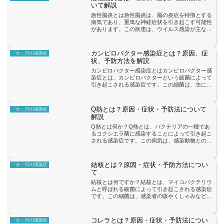
いて解説
急性脳炎とは急性脳炎は、脳の炎症を特徴とする
病気であり、重篤な神経症状を引き起こす可能性
があります。この疾患は、ウイルス感染が主な原
因であり、特にヘルペスウイルスやエンテロウイ
ルスが関与していることが多いです。急性脳炎の
症状には、発熱、頭痛...
カンピロバクター感染症とは？原因、症
「か」行の感染症
状、予防方法を解説
カンピロバクター感染症とはカンピロバクター感
染症とは、カンピロバクターという細菌によって
引き起こされる感染症です。この細菌は、主に家
畜の腸内に存在し、感染経路としては、食品から
の摂取や家畜との接触が挙げられます。特に、生
肉や生乳、生卵などの...
Q熱とは？原因・症状・予防法について
「か」行の感染症
解説
Q熱とは何か？Q熱とは、バクテリアの一種であ
るコクシエラ菌に感染することによって引き起こ
される感染症です。この病気は、感染動物との接
触や感染物質の摂取によって広がります。特に、
家畜や野生動物との接触が主な感染経路となりま
す。Q熱の症状には、...
結核とは？原因・症状・予防方法につい
「か」行の感染症
て
結核とは何ですか？結核とは、マイコバクテリウ
ムと呼ばれる細菌によって引き起こされる感染症
です。この細菌は、感染者の咳やくしゃみなどに
含まれる飛沫を通じて空気中に広がり、他の人に
感染することがあります。結核は主に肺に影響を
及ぼす病気ですが、他...
コレラとは？原因・症状・予防法につい
「か」行の感染症