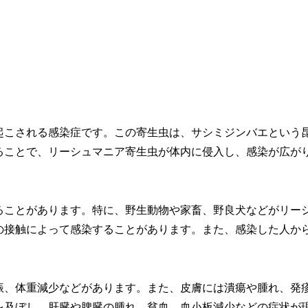
起こされる感染症です。この寄生虫は、サシミジンバエという
ることで、リーシュマニア寄生虫が体内に侵入し、感染が広が
ることがあります。特に、野生動物や家畜、野良犬などがリー
の接触によって感染することがあります。また、感染した人か
振、体重減少などがあります。また、皮膚には潰瘍や腫れ、発
を及ぼし、肝臓や脾臓の腫れ、貧血、血小板減少などの症状が