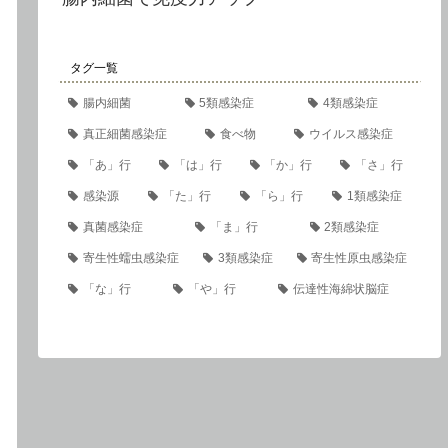
タグ一覧
腸内細菌
5類感染症
4類感染症
真正細菌感染症
食べ物
ウイルス感染症
「あ」行
「は」行
「か」行
「さ」行
感染源
「た」行
「ら」行
1類感染症
真菌感染症
「ま」行
2類感染症
寄生性蠕虫感染症
3類感染症
寄生性原虫感染症
「な」行
「や」行
伝達性海綿状脳症