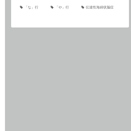
「な」行
「や」行
伝達性海綿状脳症