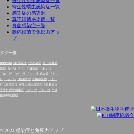
寄生性原虫感染症一覧
寄生性蠕虫感染症一覧
感染症の感染源
真正細菌感染症一覧
真菌感染症一覧
腸内細菌で免疫力アッ
プ
タグ一覧
腸内細菌
5類感染症
4類感染症
真正細菌感
染症
食べ物
ウイルス感染症
「あ」行
「は」行
「か」行
「さ」行
感染源
「た」
行
「ら」行
1類感染症
真菌感染症
「ま」
行
2類感染症
寄生性蠕虫感染症
3類感染症
寄生性原虫感染症
「な」行
「や」行
伝達
性海綿状脳症
© 2023 感染症と免疫力アップ