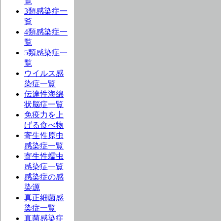
覧
3類感染症一
覧
4類感染症一
覧
5類感染症一
覧
ウイルス感
染症一覧
伝達性海綿
状脳症一覧
免疫力を上
げる食べ物
寄生性原虫
感染症一覧
寄生性蠕虫
感染症一覧
感染症の感
染源
真正細菌感
染症一覧
真菌感染症