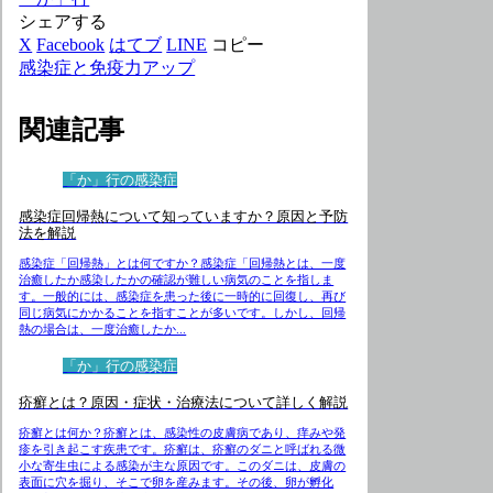
シェアする
X
Facebook
はてブ
LINE
コピー
感染症と免疫力アップ
関連記事
「か」行の感染症
感染症回帰熱について知っていますか？原因と予防
法を解説
感染症「回帰熱」とは何ですか？感染症「回帰熱とは、一度
治癒したか感染したかの確認が難しい病気のことを指しま
す。一般的には、感染症を患った後に一時的に回復し、再び
同じ病気にかかることを指すことが多いです。しかし、回帰
熱の場合は、一度治癒したか...
「か」行の感染症
疥癬とは？原因・症状・治療法について詳しく解説
疥癬とは何か？疥癬とは、感染性の皮膚病であり、痒みや発
疹を引き起こす疾患です。疥癬は、疥癬のダニと呼ばれる微
小な寄生虫による感染が主な原因です。このダニは、皮膚の
表面に穴を掘り、そこで卵を産みます。その後、卵が孵化