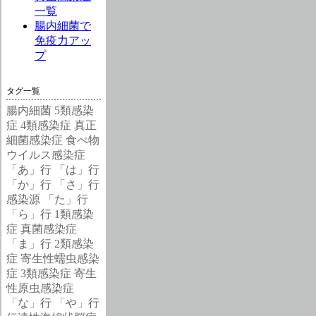
一覧
腸内細菌で
免疫力アッ
プ
タグ一覧
腸内細菌
5類感染
症
4類感染症
真正
細菌感染症
食べ物
ウイルス感染症
「あ」行
「は」行
「か」行
「さ」行
感染源
「た」行
「ら」行
1類感染
症
真菌感染症
「ま」行
2類感染
症
寄生性蠕虫感染
症
3類感染症
寄生
性原虫感染症
「な」行
「や」行