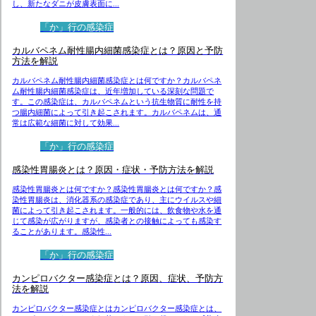
し、新たなダニが皮膚表面に...
「か」行の感染症
カルバペネム耐性腸内細菌感染症とは？原因と予防
方法を解説
カルバペネム耐性腸内細菌感染症とは何ですか？カルバペネ
ム耐性腸内細菌感染症は、近年増加している深刻な問題で
す。この感染症は、カルバペネムという抗生物質に耐性を持
つ腸内細菌によって引き起こされます。カルバペネムは、通
常は広範な細菌に対して効果...
「か」行の感染症
感染性胃腸炎とは？原因・症状・予防方法を解説
感染性胃腸炎とは何ですか？感染性胃腸炎とは何ですか？感
染性胃腸炎は、消化器系の感染症であり、主にウイルスや細
菌によって引き起こされます。一般的には、飲食物や水を通
じて感染が広がりますが、感染者との接触によっても感染す
ることがあります。感染性...
「か」行の感染症
カンピロバクター感染症とは？原因、症状、予防方
法を解説
カンピロバクター感染症とはカンピロバクター感染症とは、