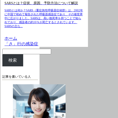
SARSとは？症状、原因、予防方法について解説
SARSとは何か？SARS（重症急性呼吸器症候群）は、2002年
に中国で初めて報告された呼吸器感染症であり、その後世界
中に広がりました。SARSは、高い致死率を持つことで知ら
れており、感染者の約10％が死亡するとされています。
SARSの主な...
ホーム
「さ」行の感染症
検索
記事を書いている人