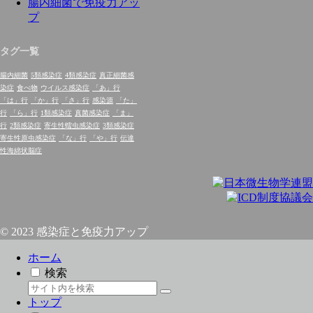
腸内細菌で免疫力アッ
プ
タグ一覧
腸内細菌
5類感染症
4類感染症
真正細菌感
染症
食べ物
ウイルス感染症
「あ」行
「は」行
「か」行
「さ」行
感染源
「た」
行
「ら」行
1類感染症
真菌感染症
「ま」
行
2類感染症
寄生性蠕虫感染症
3類感染症
寄生性原虫感染症
「な」行
「や」行
伝達
性海綿状脳症
© 2023 感染症と免疫力アップ
ホーム
検索
トップ