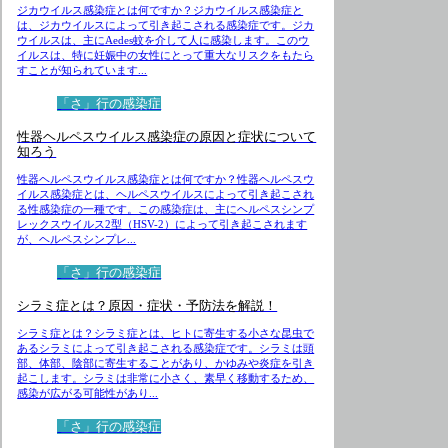
ジカウイルス感染症とは何ですか？ジカウイルス感染症と
は、ジカウイルスによって引き起こされる感染症です。ジカ
ウイルスは、主にAedes蚊を介して人に感染します。このウ
イルスは、特に妊娠中の女性にとって重大なリスクをもたら
すことが知られています...
「さ」行の感染症
性器ヘルペスウイルス感染症の原因と症状について
知ろう
性器ヘルペスウイルス感染症とは何ですか？性器ヘルペスウ
イルス感染症とは、ヘルペスウイルスによって引き起こされ
る性感染症の一種です。この感染症は、主にヘルペスシンプ
レックスウイルス2型（HSV-2）によって引き起こされます
が、ヘルペスシンプレ...
「さ」行の感染症
シラミ症とは？原因・症状・予防法を解説！
シラミ症とは？シラミ症とは、ヒトに寄生する小さな昆虫で
あるシラミによって引き起こされる感染症です。シラミは頭
部、体部、陰部に寄生することがあり、かゆみや炎症を引き
起こします。シラミは非常に小さく、素早く移動するため、
感染が広がる可能性があり...
「さ」行の感染症