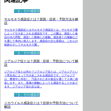
「さ」行の感染症
サルモネラ感染症とは？原因・症状・予防方法を解
説
サルモネラ感染症とはサルモネラ感染症とは、サルモネラ菌
によって引き起こされる感染症です。この菌は、感染した食
品や水の摂取、感染した動物との接触、感染者との接触など
を通じて体内に侵入します。感染症の主な原因は、これらの
経路を介してサルモネラ菌...
「さ」行の感染症
ジアルジア症とは？原因・症状・予防法について解
説
ジアルジア症とは何か？ジアルジア症とは、ジアルジアとい
う寄生虫によって引き起こされる感染症です。ジアルジア
は、糞便中に存在し、汚染された水や食品を通じて人体に感
染します。また、直接の接触によっても感染することがあり
ます。ジアルジア症の主な症...
「さ」行の感染症
ジカウイルス感染症とは？症状や予防方法について
解説