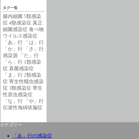
タグ一覧
腸内細菌
5類感染
症
4類感染症
真正
細菌感染症
食べ物
ウイルス感染症
「あ」行
「は」行
「か」行
「さ」行
感染源
「た」行
「ら」行
1類感染
症
真菌感染症
「ま」行
2類感染
症
寄生性蠕虫感染
症
3類感染症
寄生
性原虫感染症
「な」行
「や」行
伝達性海綿状脳症
カテゴリー
「あ」行の感染症