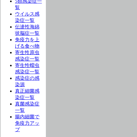
5類感染症一
覧
ウイルス感
染症一覧
伝達性海綿
状脳症一覧
免疫力を上
げる食べ物
寄生性原虫
感染症一覧
寄生性蠕虫
感染症一覧
感染症の感
染源
真正細菌感
染症一覧
真菌感染症
一覧
腸内細菌で
免疫力アッ
プ