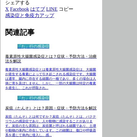
シェアする
X
Facebook
はてブ
LINE
コピー
感染症と免疫力アップ
関連記事
「た」行の感染症
毒素原性大腸菌感染症とは？症状・予防方法・治療
法を解説
毒素原性大腸菌感染症とは毒素原性大腸菌感染症は、大腸菌
が産生する毒素によって引き起こされる感染症です。大腸菌
は通常、腸内に存在する細菌の一種であり、多くの場合は人
体に害を及ぼしません。しかし、一部の大腸菌は特定の毒素
を産生し、これが摂取され...
「た」行の感染症
炭疽（たんそ）とは？原因・症状・予防方法を解説
炭疽（たんそ）とは何ですか？炭疽（たんそ）とは、バクテ
リウムの感染症であり、人や動物に感染することがありま
す。炭疽の主な原因は、炭疽菌と呼ばれる細菌であり、土壌
や動物の体内に存在しています。この細菌は、傷口や呼吸器
系を通じて体内に侵入し、感...