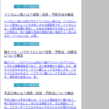
「た」行の感染症
ツツガムシ病とは？原因・症状・予防方法を解説
ツツガムシ病とは何ですか？ツツガムシ病とは、ツツガムシ
という昆虫によって引き起こされる感染症です。ツツガムシ
は、人間の皮膚に寄生し、かゆみや発疹を引き起こします。
この昆虫は、特に温暖な気候や湿度の高い地域でよく見られ
ます。ツツガムシは、人間...
「た」行の感染症
腸チフス・パラチフスとは？症状・予防法・治療法
について解説
腸チフス・パラチフスとは何か？腸チフスとパラチフスは、
いずれも細菌感染症であり、主に飲食物から感染します。腸
チフスはサルモネラ・チフシ菌によって引き起こされ、パラ
チフスはサルモネラ・パラチフシ菌によって引き起こされま
す。両疾患の症状には、高...
「た」行の感染症
手足口病とは？原因・症状・予防法について解説
手足口病とは手足口病とは、ウイルス感染症の一種であり、
特に幼児や小児によく見られる病気です。主な原因として
は、コクサッキーウイルスやエンテロウイルスが挙げられま