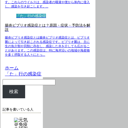
す。これらのウイルスは、感染者の唾液や便から体内に侵入
し、感染を引き起こします。...
「た」行の感染症
腸炎ビブリオ感染症とは？原因・症状・予防法を解
説
腸炎ビブリオ感染症とは腸炎ビブリオ感染症とは、ビブリオ
菌によって引き起こされる感染症です。ビブリオ菌は、主に
生の魚介類や貝類に存在し、感染した水を介しても広がるこ
とがあります。この感染症は、特に海岸沿いの地域や海産物
を多く摂取する人々にとっ...
ホーム
「た」行の感染症
検索
記事を書いている人