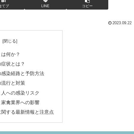
はてブ
LINE
コピー
2023.09.22
次
とは何か？
の症状とは？
の感染経路と予防方法
の流行と対策
と人への感染リスク
と家禽業界への影響
に関する最新情報と注意点