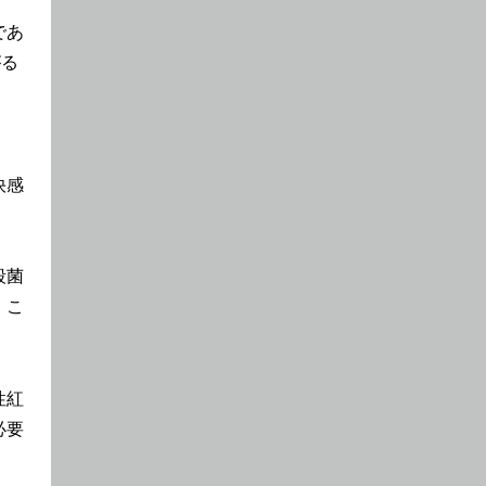
であ
がる
、
快感
殺菌
。こ
性紅
必要