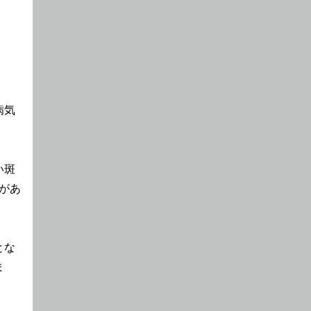
病気
い斑
があ
とな
ま