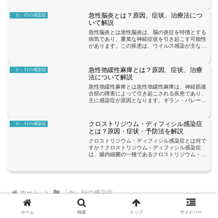
感染することがあります。結核は主に肺に影響を
及ぼす病気ですが、他...
急性脳炎とは？原因、症状、治療法につ
「か」行の感染症
いて解説
急性脳炎とは急性脳炎は、脳の炎症を特徴とする
病気であり、重篤な神経症状を引き起こす可能性
があります。この疾患は、ウイルス感染が主な原
因であり、特にヘルペスウイルスやエンテロウイ
ルスが関与していることが多いです。急性脳炎の
症状には、発熱、頭痛...
急性弛緩性麻痺とは？原因、症状、治療
「か」行の感染症
法について解説
急性弛緩性麻痺とは急性弛緩性麻痺は、神経筋接
合部の障害によって引き起こされる疾患であり、
主に感染症が原因となります。ギラン・バレー症
候群やボツリヌス中毒などの感染症が最も一般的
な原因として知られています。この疾患の主な症
状には、筋力低下、筋...
クロストリジウム・ディフィシル感染症
「か」行の感染症
とは？原因・症状・予防法を解説
クロストリジウム・ディフィシル感染症とは何で
すか？クロストリジウム・ディフィシル感染症
は、腸内細菌の一種であるクロストリジウム・デ
ィフィシルによって引き起こされる感染症です。
この細菌は、一般的には腸内に存在しており、他
の健康な細菌とのバラン...
ホーム
「か」行の感染症
ホーム
検索
トップ
サイドバー