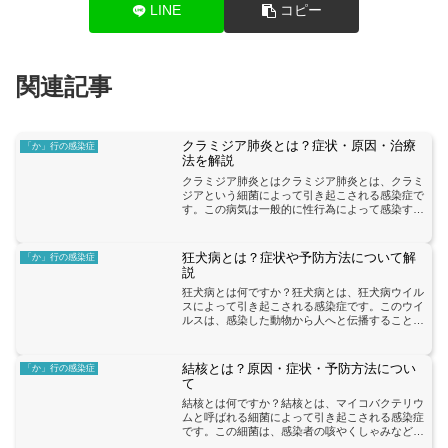
LINE
コピー
関連記事
クラミジア肺炎とは？症状・原因・治療
「か」行の感染症
法を解説
クラミジア肺炎とはクラミジア肺炎とは、クラミ
ジアという細菌によって引き起こされる感染症で
す。この病気は一般的に性行為によって感染する
ことが多いですが、他の感染経路も存在します。
クラミジア肺炎は、主に咳、発熱、胸痛などの症
状を引き起こします。...
狂犬病とは？症状や予防方法について解
「か」行の感染症
説
狂犬病とは何ですか？狂犬病とは、狂犬病ウイル
スによって引き起こされる感染症です。このウイ
ルスは、感染した動物から人へと伝播することが
あります。狂犬病は神経系に影響を及ぼし、重篤
な症状を引き起こすことがあります。狂犬病の初
期症状には、発熱、頭...
結核とは？原因・症状・予防方法につい
「か」行の感染症
て
結核とは何ですか？結核とは、マイコバクテリウ
ムと呼ばれる細菌によって引き起こされる感染症
です。この細菌は、感染者の咳やくしゃみなどに
含まれる飛沫を通じて空気中に広がり、他の人に