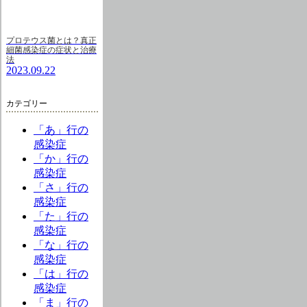
プロテウス菌とは？真正
細菌感染症の症状と治療
法
2023.09.22
カテゴリー
「あ」行の
感染症
「か」行の
感染症
「さ」行の
感染症
「た」行の
感染症
「な」行の
感染症
「は」行の
感染症
「ま」行の