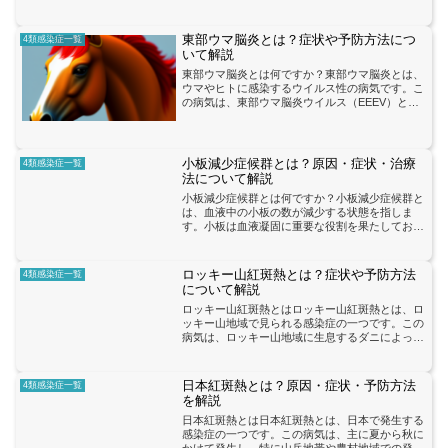
宿主として持ち、蚊が感染した鳥から吸血するこ
とで人に感染が広がり...
東部ウマ脳炎とは？症状や予防方法につ
4類感染症一覧
いて解説
東部ウマ脳炎とは何ですか？東部ウマ脳炎とは、
ウマやヒトに感染するウイルス性の病気です。こ
の病気は、東部ウマ脳炎ウイルス（EEEV）とい
うウイルスによって引き起こされます。ウマやヒ
トは、感染した蚊に刺されることでウイルスが体
内に侵入し、症状が...
小板減少症候群とは？原因・症状・治療
4類感染症一覧
法について解説
小板減少症候群とは何ですか？小板減少症候群と
は、血液中の小板の数が減少する状態を指しま
す。小板は血液凝固に重要な役割を果たしてお
り、その数が減少すると出血のリスクが高まりま
す。この症候群の原因は多岐にわたります。先天
性の疾患や後天性の病気、...
ロッキー山紅斑熱とは？症状や予防方法
4類感染症一覧
について解説
ロッキー山紅斑熱とはロッキー山紅斑熱とは、ロ
ッキー山地域で見られる感染症の一つです。この
病気は、ロッキー山地域に生息するダニによって
媒介されることが知られています。感染すると、
体内に侵入したバクテリアが繁殖し、症状を引き
起こします。主な症状...
日本紅斑熱とは？原因・症状・予防方法
4類感染症一覧
を解説
日本紅斑熱とは日本紅斑熱とは、日本で発生する
感染症の一つです。この病気は、主に夏から秋に