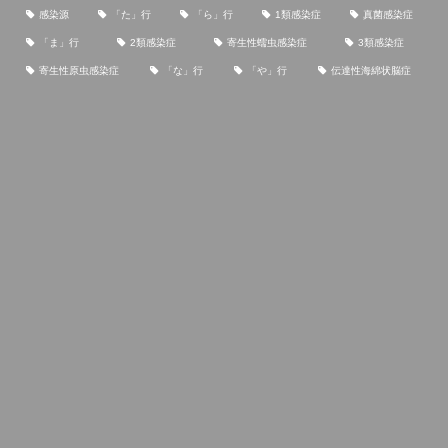
感染源
「た」行
「ら」行
1類感染症
真菌感染症
「ま」行
2類感染症
寄生性蠕虫感染症
3類感染症
寄生性原虫感染症
「な」行
「や」行
伝達性海綿状脳症