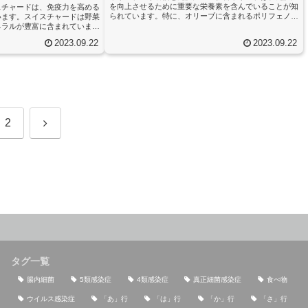
を向上させるために重要な栄養素を含んでいることが知
スチャードは、免疫力を高める
られています。特に、オリーブに含まれるポリフェノー
います。スイスチャードは野菜
ルは、抗酸化作用を持ち、免疫システムをサポートする
ネラルが豊富に含まれていま
役割を果たしています。ポリフェノールは、体内の活性
ミンC、ビタミンK、カルシウ
2023.09.22
2023.09.22
酸素を除去することで細胞を保護し、免疫細胞の機能を
どが豊富に含まれており、免疫
向上させる効果があります。また、ポリフェノールは炎
のに役立ちます。スイスチャー
症を抑える作用もあり、免疫系の炎症を抑えることがで
症作用があり、体内の酸化スト
きます。これにより、免疫システムが正常に機能し、病
があります。これにより、免疫
気や感染症に対する抵抗力が高ま...
、病気や感染症に対する抵抗力
ドの...
次
2
へ
タグ一覧
腸内細菌
5類感染症
4類感染症
真正細菌感染症
食べ物
ウイルス感染症
「あ」行
「は」行
「か」行
「さ」行