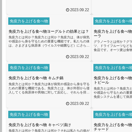
2023.09.22
免疫力を上げる食べ物
免疫力を上げる食べ
免疫力を上げる食べ物ヨーグルトの効果とは？
免疫力を上げる食べ物
ーラ
免疫力とは何か？免疫力とは何か？免疫力は、体が病気
や感染から身を守るための重要な機能です。私たちの体
グラノーラとは何か？グ
は、さまざまな病原体（ウイルスや細菌など）にさらさ
ツ、ドライフルーツなど
れていますが、免疫力が正常に機能していれば、これら
食品です。オーツ麦は食物
の病原体を排除することができます。免疫力は、体内の
群を豊富に含んでおり、
2023.09.22
免疫細胞や抗体などの防御メカニズムによって支えられ
ンパク質が含まれていま
ています。免疫力を高めることで、体はより強力な防御
抗酸化物質やビタミンC
メカニズムを持つことができます。これにより、病気や
を高める効果があります
免疫力を上げる食べ物
免疫力を上げる食べ
感染症にかかりにくくなります。免疫力を向上させるた
ための栄養素をバランス
めには、バランスの取れた食事、...
ています。特にオーツ麦に
免疫力を上げる食べ物 キムチ鍋
免疫力を上げる食べ物
分は、免疫細胞の活性化を促
トビール
免疫力とは何か？免疫力は体が病気や感染から身を守る
ための重要な機能である。免疫力とは、体が外部から侵
免疫力とは何か？免疫力
入してくる病原体や異物に対して反応し、それらを排除
や感染から守るための重
するための防御機能のことです。免疫力が強いと、体は
免疫システムを通じて病
病気や感染から身を守ることができます。免疫力を高め
ことができます。免疫力
2023.09.22
ることで、健康を維持し、病気にかかりにくくなる。免
患に対して脆弱になりま
疫力が低下すると、体は病原体や異物に対する防御機能
バランスの取れた食事が
が弱まり、病気にかかりやすくなります。そのため、免
取することで、体は必要
免疫力を上げる食べ物
免疫力を上げる食べ
疫力を高めることは健康を維持するために非常に重要で
す。特に、ビタミンCや
す。免疫力が高いと、風邪やイン...
上させる効果があります
免疫力を上げる食べ物 キャベツ漬け
免疫力を上げる食べ物
として注目されているのがク
チャード
免疫力とは何か？免疫力とは何か？それは私たちの体が