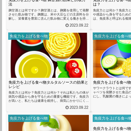
法
は？
麹甘酒とは何ですか？麹甘酒とは、麹菌を使用して発酵
免疫力とは何か？免疫力
させた飲み物です。麹菌は、米や大豆などの主原料を分
や感染から身を守るため
解し、栄養素を豊富に含んだ飲み物に変える働きを持っ
は、免疫系と呼ばれる複
ています。そのため、麹甘酒にはビタミンやミネラル、
れています。この免疫系
2023.09.22
酵素などの栄養素が豊富に含まれており、免疫力を高め
の病原体に対抗するため
る効果が期待できます。麹甘酒の主な栄養素としては、
病気にかかるリスクが低
ビタミンB群やビタミンK、ミネラル（カルシウム、
めには、バランスの取れ
免疫力を上げる食べ物
免疫力を上げる食べ
鉄、亜鉛など）、食物繊維、アミノ酸などが挙げられま
ちの体に栄養を与えるだ
す。これらの栄養素は、体内の免疫機能をサポートし、
ための重要な要素でもあ
病気やウイルスから身体を守る役割...
の栄養素は、免疫機能をサポ
免疫力を上げる食べ物タルタルソースの効果と
免疫力を上げる食べ物
レシピ
サワークラウトとは何で
ャベツを発酵させた食品
免疫力とは何か？免疫力とは何か？それは私たちの体が
にし、乳酸菌の働きによ
病気や感染から身を守るための重要な機能です。免疫力
す。この発酵過程によっ
が高いと、私たちは健康を維持し、病気にかかりにくく
し、免疫力を高める効果
なります。しかし、免疫力は様々な要素によって影響を
2023.09.22
トにはビタミンCや乳酸
受けるため、私たちは積極的に免疫力を高める方法を探
タミンCは免疫機能をサ
す必要があります。免疫力を高めるためには、バランス
ザなどの感染症から身を
の取れた食事が重要です。特に、タルタルソースに含ま
免疫力を上げる食べ物
免疫力を上げる食べ
乳酸菌は腸内環境を改善
れる成分が免疫力を向上させる効果があると言われてい
ます。腸内環境が健康であれ
ます。タルタルソースは、マヨネーズ、ピクルス、玉ね
免疫力を上げる食べ物
ぎ、パセリなどの材料で作られる...