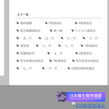
タグ一覧
腸内細菌
5類感染症
4類感染症
真正細菌感染症
食べ物
ウイルス感染症
「あ」行
「は」行
「か」行
「さ」行
感染源
「た」行
「ら」行
1類感染症
真菌感染症
「ま」行
2類感染症
寄生性蠕虫感染症
3類感染症
寄生性原虫感染症
「な」行
「や」行
伝達性海綿状脳症