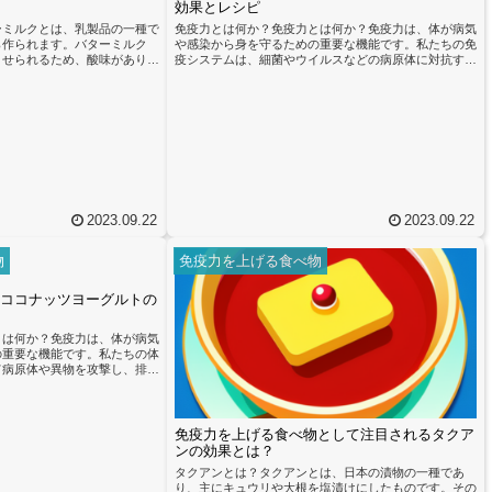
効果とレシピ
ーミルクとは、乳製品の一種で
免疫力とは何か？免疫力とは何か？免疫力は、体が病気
ら作られます。バターミルク
や感染から身を守るための重要な機能です。私たちの免
させられるため、酸味がありま
疫システムは、細菌やウイルスなどの病原体に対抗する
もできます。バターミルクは、
ために働きます。免疫力が強いと、病気にかかりにくく
があり、健康に良いとされてい
なり、早く回復することができます。免疫力を高めるた
、免疫力を高めるための栄養素
めには、バランスの取れた食事が重要です。特に、タン
。例えば、乳酸菌は腸内環境を
パク質やビタミン、ミネラルを含む食品を摂取すること
ポートします。また、バターミ
が重要です。マリネした鶏肉や豚肉は、免疫力を向上さ
ビタミンDなどの栄養素も含ま
せる効果があります。マリネは、食材を特製のソースや
る効...
調味料に漬け込むことです。この...
2023.09.22
2023.09.22
物
免疫力を上げる食べ物
ココナッツヨーグルトの
とは何か？免疫力は、体が病気
の重要な機能です。私たちの体
て病原体や異物を攻撃し、排除
疫力が低下すると、病気にかか
が遅くなったりする可能性があ
ことは、健康維持にとって非常
上させるためには、バランスの
免疫力を上げる食べ物として注目されるタクア
ん。特定の食品は、免疫力を向
ンの効果とは？
提供することが知られていま
タクアンとは？タクアンとは、日本の漬物の一種であ
、免疫...
り、主にキュウリや大根を塩漬けにしたものです。その