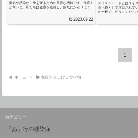
病気や感染から身を守るための重要な機能です。免疫力
スイスチャードとはスイ
が高いと、私たちは健康を維持し、病気にかかりにくく
食べ物として注目されて
なります。しかし、免疫力は様々な要素によって影響を
の一種で、ビタミンやミ
受けるため、私たちは積極的に免疫力を向上させる方法
す。特にビタミンA、ビタ
2023.09.22
を探す必要があります。免疫力を高めるためには、バラ
ム、マグネシウム、鉄な
ンスの取れた食事、十分な睡眠、適度な運動などの健康
システムをサポートする
的な生活習慣が重要です。また、特定の食品も免疫力を
ドには抗酸化作用や抗炎
向上させる助けになることがあります。その中でも、キ
レスや炎症を抑える効果
ャベツ漬けは特に注目に値する食...
システムが正常に機能し
が高まります。スイスチャー
1
ホーム
免疫力を上げる食べ物
カテゴリー
「あ」行の感染症