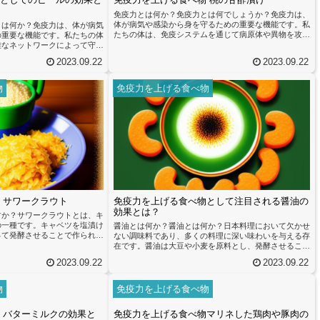
免疫力とは何か？免疫力とは何でしょうか？免疫力は、
体が病気や感染から身を守るための重要な機能です。私
とは何か？免疫力は、体が病気
たちの体は、免疫システムを通じて病原体や異物を攻撃
の重要な機能です。私たちの体
し、排除することができます。免疫力が低下すると、風
雑なネットワークによって守ら
邪やインフルエンザなどの病気にかかりやすくなりま
は、細菌、ウイルス、真菌など
2023.09.22
2023.09.22
す。免疫力を高めるためには、バランスの取れた食事が
に働きます。免疫力が強いと、
重要です。栄養豊富な食品を摂取することで、体に必要
くなります。免疫力を高めるた
な栄養素を補給することができます。特に、ビタミンC
た食事が重要です。食事は私た
物
免疫力を上げる食べ物
や亜鉛、セレンなどの栄養素は免疫力を高める効果があ
けでなく、免疫力を向上させる
ります。これらの栄養素は、野菜、...
ります。ビタミンCや亜鉛など
ート...
 サワークラウト
免疫力を上げる食べ物として注目される醤油の
効果とは？
すか？サワークラウトとは、キ
の一種です。キャベツを塩漬け
醤油とは何か？醤油とは何か？日本料理において欠かせ
って発酵させることで作られま
ない調味料であり、多くの料理に深い味わいを与える存
て、キャベツの栄養素が変化
在です。醤油は大豆や小麦を原料とし、発酵させること
が期待できます。サワークラウ
で作られます。この発酵過程によって、醤油には様々な
2023.09.22
2023.09.22
菌が豊富に含まれています。ビ
栄養素や有効成分が含まれるようになります。醤油には
ポートし、風邪やインフルエン
免疫力を向上させる効果があると言われています。その
守る役割を果たします。また、
理由は、醤油に含まれる成分によるものです。醤油には
物
免疫力を上げる食べ物
し、免疫力を高める効果があり
アミノ酸やビタミン、ミネラルなどの栄養素が豊富に含
ば、免...
まれており、これらの成分が免疫力を高める働きを持っ
 バターミルクの効果と
免疫力を上げる食べ物マリネした鶏肉や豚肉の
ています。特に醤油に含まれるア...