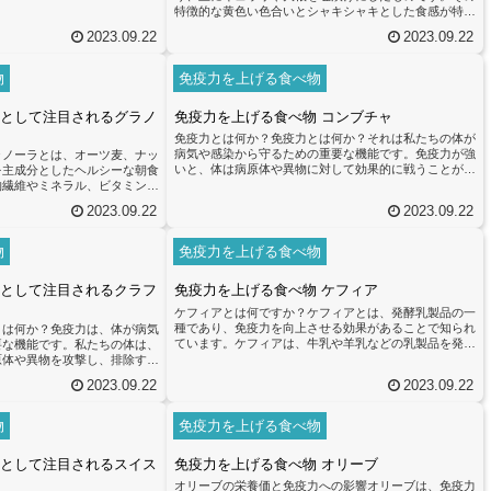
特徴的な黄色い色合いとシャキシャキとした食感が特徴
で、多くの人に親しまれています。タクアンは、免疫力
2023.09.22
2023.09.22
を高める効果があると言われています。その主な理由
は、乳酸菌や食物繊維の含有量にあります。乳酸菌は腸
内環境を整え、免疫力を向上させる効果があります。ま
物
免疫力を上げる食べ物
た、食物繊維は腸内の善玉菌のエサとなり、腸内環境を
整えることで免疫力を高める効果があります。さらに、
として注目されるグラノ
免疫力を上げる食べ物 コンブチャ
タクアンにはビタミンCやビタミンK...
免疫力とは何か？免疫力とは何か？それは私たちの体が
病気や感染から守るための重要な機能です。免疫力が強
ラノーラとは、オーツ麦、ナッ
いと、体は病原体や異物に対して効果的に戦うことがで
を主成分としたヘルシーな朝食
きます。免疫力を高めることは、健康を維持するために
繊維やミネラル、ビタミンB
非常に重要です。免疫力を高めるためには、バランスの
ナッツには健康に良い脂肪やタ
2023.09.22
2023.09.22
取れた食事が欠かせません。食事は私たちの免疫システ
す。また、ドライフルーツには
ムの一部を構成し、免疫力を向上させるための栄養素を
が豊富に含まれており、免疫力
提供します。特に、ビタミンC、ビタミンD、亜鉛、セ
。グラノーラは免疫力を高める
物
免疫力を上げる食べ物
レンなどの栄養素は免疫機能をサポートするために重要
良く含んでいるため、注目され
です。コンブチャは、免疫力を向...
含まれるβ-グルカンという成
として注目されるクラフ
免疫力を上げる食べ物 ケフィア
し...
ケフィアとは何ですか？ケフィアとは、発酵乳製品の一
種であり、免疫力を向上させる効果があることで知られ
とは何か？免疫力は、体が病気
ています。ケフィアは、牛乳や羊乳などの乳製品を発酵
要な機能です。私たちの体は、
させることで作られます。発酵の過程で乳酸菌や酵母が
原体や異物を攻撃し、排除する
増殖し、これらの微生物が腸内環境を改善する働きを持
が低下すると、体は感染症や疾
2023.09.22
2023.09.22
っています。ケフィアには、乳酸菌や酵母の他にも、ビ
す。免疫力を高めるためには、
タミンやミネラルなどの栄養素も豊富に含まれていま
重要です。栄養豊富な食品を摂
す。特にビタミンB群やビタミンK、カルシウム、マグ
な栄養素を得ることができま
物
免疫力を上げる食べ物
ネシウムなどが多く含まれており、これらの栄養素は免
亜鉛などの栄養素は免疫力を向
疫力を高めるために重要です。免疫...
。最近、免疫力を上げる食べ物
として注目されるスイス
免疫力を上げる食べ物 オリーブ
ラフト...
オリーブの栄養価と免疫力への影響オリーブは、免疫力