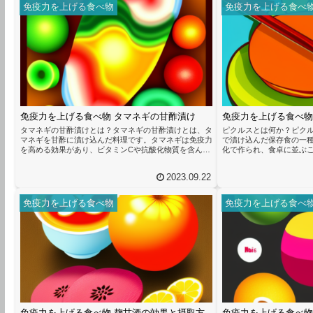
免疫力を上げる食べ物
免疫力を上げる食べ
免疫力を上げる食べ物 タマネギの甘酢漬け
免疫力を上げる食べ物
タマネギの甘酢漬けとは？タマネギの甘酢漬けとは、タ
ピクルスとは何か？ピク
マネギを甘酢に漬け込んだ料理です。タマネギは免疫力
で漬け込んだ保存食の一
を高める効果があり、ビタミンCや抗酸化物質を含んで
化で作られ、食卓に並ぶ
います。そのため、タマネギの甘酢漬けは免疫力を上げ
酢や塩水によって野菜や
る食べ物として注目されています。タマネギの甘酢漬け
の風味を持つことが特徴
2023.09.22
の作り方は非常に簡単です。まず、タマネギを薄切りに
高める効果があると言わ
し、塩を振ってしばらく置きます。その後、水で塩を洗
に含まれる酢や発酵物質
い流し、水気を切ります。次に、酢、砂糖、塩を混ぜた
ためです。酢には抗菌作
免疫力を上げる食べ物
免疫力を上げる食べ
甘酢を作ります。タマネギを甘酢に漬け込んで冷蔵庫で
ウイルスと戦うのに役立
数時間寝かせれば、完成です。材...
内環境を整える効果があり、
免疫力を上げる食べ物 麹甘酒の効果と摂取方
免疫力を上げる食べ物