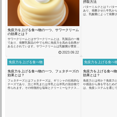
摂取方法
バターミルクとは？バタ
あり、発酵させた牛乳か
は、乳酸菌によって発酵
すが、そのまま飲むこと
免疫力を向上させる効果
ます。バターミルクには
が豊富に含まれています
免疫力を上げる食べ物の一つ、サワークリーム
整え、免疫システムをサ
の効果とは？
ルクにはビタミンB12や
サワークリームとはサワークリームとは、乳製品の一種
れており、免疫機能を強化す
であり、発酵乳製品の中でも特に免疫力を高める効果が
あるとされています。サワークリームは乳酸菌が豊富に
含まれており、腸内環境を整えることで免疫力を向上さ
2023.09.22
せると言われています。乳酸菌は腸内において善玉菌と
して働き、悪玉菌の増殖を抑える効果があります。腸内
環境が整うことで、免疫細胞の働きが活性化され、免疫
免疫力を上げる食べ物
免疫力を上げる食べ
力が向上するとされています。また、乳酸菌は腸内の善
玉菌を増やすことで、免疫細胞の活性化だけでなく、消
免疫力を上げる食べ物の一つ、フェタチーズの
免疫力を上げる食べ物
化吸収も促進する効果もあります...
効果とは？
効果とは？
フェタチーズとはフェタチーズは、ギリシャの伝統的な
免疫力とは何か？免疫力
チーズであり、主に羊乳または羊乳と山羊乳の混合物で
や感染から身を守るため
作られます。その特徴的な塩味とクリーミーなテクスチ
は、免疫システムを通じ
ャーは、多くの人々に愛されています。フェタチーズ
することができます。免
は、免疫力を向上させるための栄養素を豊富に含んでい
りやすくなったり、回復
ます。まず、フェタチーズは抗酸化物質を含んでおり、
ります。免疫力を高める
体内の活性酸素を中和することで細胞のダメージを防ぎ
に重要です。免疫力を向
ます。これにより、免疫系の正常な機能を維持すること
取れた食事が欠かせませ
ができます。さらに、フェタチーズにはビタミンやミネ
上させるための栄養素を
ラルも豊富に含まれています。ビタ...
す。ココナッツヨーグルトは