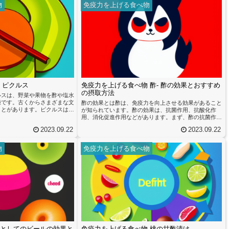
物
免疫力を上げる食べ物
 ピクルス
免疫力を上げる食べ物 酢- 酢の効果とおすすめ
の摂取方法
ルスは、野菜や果物を酢や塩水
種です。古くからさまざまな文
酢の効果とは酢は、免疫力を向上させる効果があること
ことがあります。ピクルスは、
が知られています。酢の効果は、抗菌作用、抗酸化作
果物が酸味や塩味を帯び、独特
用、消化促進作用などがあります。まず、酢の抗菌作用
です。ピクルスには、免疫力を
についてです。酢には酢酸という成分が含まれており、
2023.09.22
2023.09.22
れています。これは、ピクルス
これが細菌の増殖を抑える効果があります。特に、食中
が免疫システムを活性化させる
毒を引き起こす細菌に対して効果的です。酢を摂取する
用があり、体内の有害な細菌や
ことで、免疫系が細菌に対してより強力に働くようにな
物
免疫力を上げる食べ物
ちます。また、発酵物質には腸
ります。次に、酢の抗酸化作用についてです。酢にはポ
免疫...
リフェノールという抗酸化物質が含まれており、体内の
活性酸素を除去する効果があります...
としてのビールの効果と
免疫力を上げる食べ物 桃の甘酢漬け