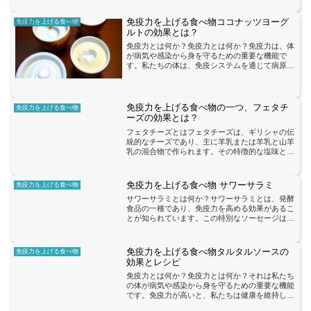
方、免疫力が低下すると、体は感染症に対して脆
弱になります。免疫力を高...
免疫力を上げる食べ物ココナッツヨーグ
免疫力を上げる食べ物
ルトの効果とは？
免疫力とは何か？免疫力とは何か？免疫力は、体
が病気や感染から身を守るための重要な機能で
す。私たちの体は、免疫システムを通じて病原体
や異物を攻撃し、排除することができます。免疫
力が低下すると、病気にかかりやすくなったり、
回復が遅くなったりする...
免疫力を上げる食べ物の一つ、フェタチ
免疫力を上げる食べ物
ーズの効果とは？
フェタチーズとはフェタチーズは、ギリシャの伝
統的なチーズであり、主に羊乳または羊乳と山羊
乳の混合物で作られます。その特徴的な塩味とク
リーミーなテクスチャーは、多くの人々に愛され
ています。フェタチーズは、免疫力を向上させる
ための栄養素を豊富に...
免疫力を上げる食べ物 サワーサラミ
免疫力を上げる食べ物
サワーサラミとは何か？サワーサラミとは、発酵
食品の一種であり、免疫力を高める効果があるこ
とが知られています。この特別なソーセージは、
乳酸菌を含んでおり、腸内環境を改善することで
免疫システムをサポートします。乳酸菌は、腸内
において善玉菌のバラ...
免疫力を上げる食べ物タルタルソースの
免疫力を上げる食べ物
効果とレシピ
免疫力とは何か？免疫力とは何か？それは私たち
の体が病気や感染から身を守るための重要な機能
です。免疫力が高いと、私たちは健康を維持し、
病気にかかりにくくなります。しかし、免疫力は