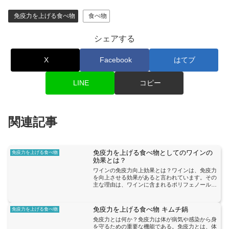
免疫力を上げる食べ物
食べ物
シェアする
X
Facebook
はてブ
LINE
コピー
関連記事
免疫力を上げる食べ物としてのワインの
免疫力を上げる食べ物
効果とは？
ワインの免疫力向上効果とは？ワインは、免疫力
を向上させる効果があると言われています。その
主な理由は、ワインに含まれるポリフェノールと
いう成分にあります。ポリフェノールは、抗酸化
作用や抗炎症作用を持ち、免疫システムを活性化
させることが知られて...
免疫力を上げる食べ物 キムチ鍋
免疫力を上げる食べ物
免疫力とは何か？免疫力は体が病気や感染から身
を守るための重要な機能である。免疫力とは、体