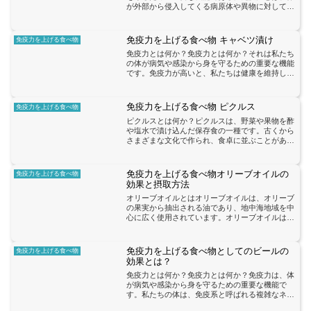
が外部から侵入してくる病原体や異物に対して反
応し、それらを排除するための防御機能のことで
す。免疫力が強いと、体は病気や感染から身を守
ることができます。免...
免疫力を上げる食べ物 キャベツ漬け
免疫力を上げる食べ物
免疫力とは何か？免疫力とは何か？それは私たち
の体が病気や感染から身を守るための重要な機能
です。免疫力が高いと、私たちは健康を維持し、
病気にかかりにくくなります。しかし、免疫力は
様々な要素によって影響を受けるため、私たちは
積極的に免疫力を向上...
免疫力を上げる食べ物 ピクルス
免疫力を上げる食べ物
ピクルスとは何か？ピクルスは、野菜や果物を酢
や塩水で漬け込んだ保存食の一種です。古くから
さまざまな文化で作られ、食卓に並ぶことがあり
ます。ピクルスは、酢や塩水によって野菜や果物
が酸味や塩味を帯び、独特の風味を持つことが特
徴です。ピクルスには...
免疫力を上げる食べ物オリーブオイルの
免疫力を上げる食べ物
効果と摂取方法
オリーブオイルとはオリーブオイルは、オリーブ
の果実から抽出される油であり、地中海地域を中
心に広く使用されています。オリーブオイルは、
多くの栄養素を含んでおり、健康に良いとされて
います。オリーブオイルには、免疫力を向上させ
る効果があります。こ...
免疫力を上げる食べ物としてのビールの
免疫力を上げる食べ物
効果とは？
免疫力とは何か？免疫力とは何か？免疫力は、体
が病気や感染から身を守るための重要な機能で
す。私たちの体は、免疫系と呼ばれる複雑なネッ
トワークによって守られています。この免疫系