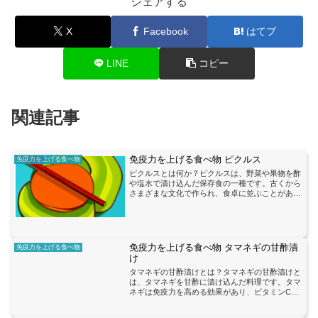
シェアする
X
Facebook
はてブ
LINE
コピー
関連記事
免疫力を上げる食べ物 ピクルス
免疫力を上げる食べ物
ピクルスとは何か？ピクルスは、野菜や果物を酢
や塩水で漬け込んだ保存食の一種です。古くから
さまざまな文化で作られ、食卓に並ぶことがあり
ます。ピクルスは、酢や塩水によって野菜や果物
が酸味や塩味を帯び、独特の風味を持つことが特
徴です。ピクルスには...
免疫力を上げる食べ物 タマネギの甘酢漬
免疫力を上げる食べ物
け
タマネギの甘酢漬けとは？タマネギの甘酢漬けと
は、タマネギを甘酢に漬け込んだ料理です。タマ
ネギは免疫力を高める効果があり、ビタミンCや
抗酸化物質を含んでいます。そのため、タマネギ
の甘酢漬けは免疫力を上げる食べ物として注目さ