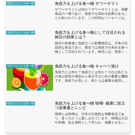
れています。タマネギ...
免疫力を上げる食べ物 サワーサラミ
免疫力を上げる食べ物
サワーサラミとは何か？サワーサラミとは、発酵
食品の一種であり、免疫力を高める効果があるこ
とが知られています。この特別なソーセージは、
乳酸菌を含んでおり、腸内環境を改善することで
免疫システムをサポートします。乳酸菌は、腸内
において善玉菌のバラ...
免疫力を上げる食べ物として注目される
免疫力を上げる食べ物
納豆の効果とは？
納豆の栄養価と免疫力への影響納豆は、日本の伝
統的な食品であり、最近では免疫力を高める食べ
物として注目されています。納豆には、免疫シス
テムをサポートするさまざまな栄養素が含まれて
います。まず、納豆にはビタミンK2が豊富に含
まれています。ビタミ...
免疫力を上げる食べ物 キャベツ漬け
免疫力を上げる食べ物
免疫力とは何か？免疫力とは何か？それは私たち
の体が病気や感染から身を守るための重要な機能
です。免疫力が高いと、私たちは健康を維持し、
病気にかかりにくくなります。しかし、免疫力は
様々な要素によって影響を受けるため、私たちは
積極的に免疫力を向上...
免疫力を上げる食べ物 味噌- 健康に役立
免疫力を上げる食べ物
つ栄養素とレシピ
味噌とは味噌は、日本の伝統的な発酵食品であ
り、多くの人々に親しまれています。味噌は大豆
や米麹、塩を原料として作られ、発酵させること
で独特の風味と栄養素を持つ食品となります。味
噌には、免疫力を高めるために役立つ栄養素が豊
富に含まれています。ま...