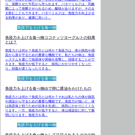
り、発酵させた牛乳から作られます。バターミルクは、乳酸
菌によって発酵させられるため、酸味がありますが、そのま
ま飲むこともできます。バターミルクは、免疫力を向上させ
る効果があり、健康に良いと...
免疫力を上げる食べ物
免疫力を上げる食べ物ココナッツヨーグルトの効果
とは？
免疫力とは何か？免疫力とは何か？免疫力は、体が病気や感
染から身を守るための重要な機能です。私たちの体は、免疫
システムを通じて病原体や異物を攻撃し、排除することがで
きます。免疫力が低下すると、病気にかかりやすくなった
り、回復が遅くなったりする...
免疫力を上げる食べ物
免疫力を上げる食べ物ゆで卵に醤油をかけたもの
免疫力とは何か？免疫力とは何か？それは私たちの体が病気
や感染から守るための重要な機能です。免疫力が強いと、体
は病原体と戦うための抗体を生成し、病気にかかりにくくな
ります。一方、免疫力が低下すると、体は感染症に対して脆
弱になります。免疫力を高...
免疫力を上げる食べ物
免疫力を上げる食べ物として注目されるみそ汁の効