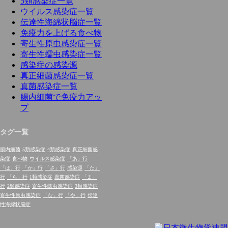
5類感染症一覧
ウイルス感染症一覧
伝達性海綿状脳症一覧
免疫力を上げる食べ物
寄生性原虫感染症一覧
寄生性蠕虫感染症一覧
感染症の感染源
真正細菌感染症一覧
真菌感染症一覧
腸内細菌で免疫力アッ
プ
タグ一覧
腸内細菌
5類感染症
4類感染症
真正細菌感
染症
食べ物
ウイルス感染症
「あ」行
「は」行
「か」行
「さ」行
感染源
「た」
行
「ら」行
1類感染症
真菌感染症
「ま」
行
2類感染症
寄生性蠕虫感染症
3類感染症
寄生性原虫感染症
「な」行
「や」行
伝達
性海綿状脳症