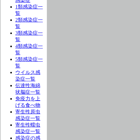
感染症
1類感染症一
覧
2類感染症一
覧
3類感染症一
覧
4類感染症一
覧
5類感染症一
覧
ウイルス感
染症一覧
伝達性海綿
状脳症一覧
免疫力を上
げる食べ物
寄生性原虫
感染症一覧
寄生性蠕虫
感染症一覧
感染症の感