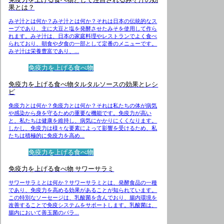
果とは？
みそ汁とは何か？みそ汁とは何か？それは日本の伝統的なス
ープであり、主に大豆と塩を発酵させたみそを使用して作ら
れます。みそ汁は、日本の家庭料理やレストランでよく食べ
られており、朝食や夕食の一部として定番のメニューです。
みそ汁は栄養豊富であり、...
免疫力を上げる食べ物
免疫力を上げる食べ物タルタルソースの効果とレシ
ピ
免疫力とは何か？免疫力とは何か？それは私たちの体が病気
や感染から身を守るための重要な機能です。免疫力が高い
と、私たちは健康を維持し、病気にかかりにくくなります。
しかし、免疫力は様々な要素によって影響を受けるため、私
たちは積極的に免疫力を高め...
免疫力を上げる食べ物
免疫力を上げる食べ物 サワーサラミ
サワーサラミとは何か？サワーサラミとは、発酵食品の一種
であり、免疫力を高める効果があることが知られています。
この特別なソーセージは、乳酸菌を含んでおり、腸内環境を
改善することで免疫システムをサポートします。乳酸菌は、
腸内において善玉菌のバラ...