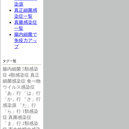
染源
真正細菌感
染症一覧
真菌感染症
一覧
腸内細菌で
免疫力アッ
プ
タグ一覧
腸内細菌
5類感染
症
4類感染症
真正
細菌感染症
食べ物
ウイルス感染症
「あ」行
「は」行
「か」行
「さ」行
感染源
「た」行
「ら」行
1類感染
症
真菌感染症
「ま」行
2類感染