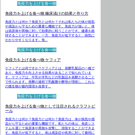
免疫力を上げる食べ物
免疫力を上げる食べ物 糠床漬けの効果と作り方
免疫力とは何か？免疫力とは何か？それは私たちの体が病気
や感染から守るための重要な機能です。免疫力が強いと、体
は病原体や異物に対して効果的に戦うことができ、健康を維
持することができます。一方、免疫力が低下すると、病気に
かかりやすくなります。免...
免疫力を上げる食べ物
免疫力を上げる食べ物 ケフィア
ケフィアとは何ですか？ケフィアとは、発酵乳製品の一種で
あり、免疫力を向上させる効果があることで知られていま
す。ケフィアは、牛乳や羊乳などの乳製品を発酵させること
で作られます。発酵の過程で乳酸菌や酵母が増殖し、これら
の微生物が腸内環境を改善す...
免疫力を上げる食べ物
免疫力を上げる食べ物として注目されるクラフトビ
ール
免疫力とは何か？免疫力とは何か？免疫力は、体が病気や感
染から守るための重要な機能です。私たちの体は、免疫シス
テムを通じて病原体や異物を攻撃し、排除することができま
す。免疫力が低下すると、体は感染症や疾患に対して脆弱に