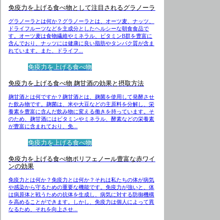
免疫力を上げる食べ物として注目されるグラノーラ
グラノーラとは何か？グラノーラとは、オーツ麦、ナッツ、
ドライフルーツなどを主成分としたヘルシーな朝食食品で
す。オーツ麦は食物繊維やミネラル、ビタミンB群を豊富に
含んでおり、ナッツには健康に良い脂肪やタンパク質が含ま
れています。また、ドライフ...
免疫力を上げる食べ物
免疫力を上げる食べ物 麹甘酒の効果と摂取方法
麹甘酒とは何ですか？麹甘酒とは、麹菌を使用して発酵させ
た飲み物です。麹菌は、米や大豆などの主原料を分解し、栄
養素を豊富に含んだ飲み物に変える働きを持っています。そ
のため、麹甘酒にはビタミンやミネラル、酵素などの栄養素
が豊富に含まれており、免...
免疫力を上げる食べ物
免疫力を上げる食べ物ポリフェノール豊富な赤ワイ
ンの効果
免疫力とは何か？免疫力とは何か？それは私たちの体が病気
や感染から守るための重要な機能です。免疫力が強いと、体
は病原体と戦うための抗体を生成し、病気に対する防御機構
を高めることができます。しかし、免疫力は個人によって異
なるため、それを向上させ...