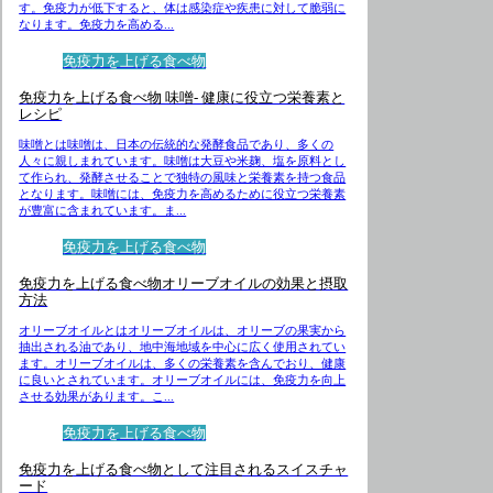
す。免疫力が低下すると、体は感染症や疾患に対して脆弱に
なります。免疫力を高める...
免疫力を上げる食べ物
免疫力を上げる食べ物 味噌- 健康に役立つ栄養素と
レシピ
味噌とは味噌は、日本の伝統的な発酵食品であり、多くの
人々に親しまれています。味噌は大豆や米麹、塩を原料とし
て作られ、発酵させることで独特の風味と栄養素を持つ食品
となります。味噌には、免疫力を高めるために役立つ栄養素
が豊富に含まれています。ま...
免疫力を上げる食べ物
免疫力を上げる食べ物オリーブオイルの効果と摂取
方法
オリーブオイルとはオリーブオイルは、オリーブの果実から
抽出される油であり、地中海地域を中心に広く使用されてい
ます。オリーブオイルは、多くの栄養素を含んでおり、健康
に良いとされています。オリーブオイルには、免疫力を向上
させる効果があります。こ...
免疫力を上げる食べ物
免疫力を上げる食べ物として注目されるスイスチャ
ード