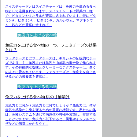
スイスチャードとはスイスチャードは、免疫力を高める食べ
物として注目されています。スイスチャードは野菜の一種
で、ビタミンやミネラルが豊富に含まれています。特にビタ
ミンA、ビタミンC、ビタミンK、カルシウム、マグネシウ
ム、鉄などが豊富に含まれて...
免疫力を上げる食べ物
免疫力を上げる食べ物の一つ、フェタチーズの効果
とは？
フェタチーズとはフェタチーズは、ギリシャの伝統的なチー
ズであり、主に羊乳または羊乳と山羊乳の混合物で作られま
す。その特徴的な塩味とクリーミーなテクスチャーは、多く
の人々に愛されています。フェタチーズは、免疫力を向上さ
せるための栄養素を豊富に...
免疫力を上げる食べ物
免疫力を上げる食べ物 桃の甘酢漬け
免疫力とは何か？免疫力とは何でしょうか？免疫力は、体が
病気や感染から身を守るための重要な機能です。私たちの体
は、免疫システムを通じて病原体や異物を攻撃し、排除する
ことができます。免疫力が低下すると、風邪やインフルエン
ザなどの病気にかかりやす...