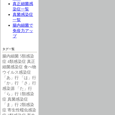
真正細菌感
染症一覧
真菌感染症
一覧
腸内細菌で
免疫力アッ
プ
タグ一覧
腸内細菌
5類感染
症
4類感染症
真正
細菌感染症
食べ物
ウイルス感染症
「あ」行
「は」行
「か」行
「さ」行
感染源
「た」行
「ら」行
1類感染
症
真菌感染症
「ま」行
2類感染
症
寄生性蠕虫感染