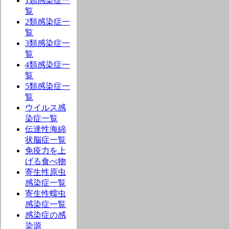
1類感染症一
覧
2類感染症一
覧
3類感染症一
覧
4類感染症一
覧
5類感染症一
覧
ウイルス感
染症一覧
伝達性海綿
状脳症一覧
免疫力を上
げる食べ物
寄生性原虫
感染症一覧
寄生性蠕虫
感染症一覧
感染症の感
染源