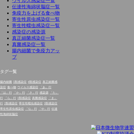
ウイルス感染症一覧
伝達性海綿状脳症一覧
免疫力を上げる食べ物
寄生性原虫感染症一覧
寄生性蠕虫感染症一覧
感染症の感染源
真正細菌感染症一覧
真菌感染症一覧
腸内細菌で免疫力アッ
プ
タグ一覧
腸内細菌
5類感染症
4類感染症
真正細菌感
染症
食べ物
ウイルス感染症
「あ」行
「は」行
「か」行
「さ」行
感染源
「た」
行
「ら」行
1類感染症
真菌感染症
「ま」
行
2類感染症
寄生性蠕虫感染症
3類感染症
寄生性原虫感染症
「な」行
「や」行
伝達
性海綿状脳症