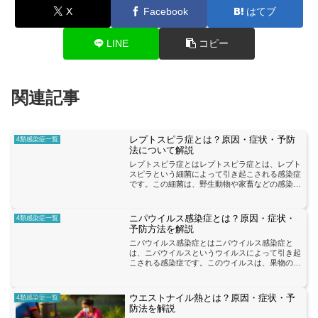
X
Facebook
はてブ
LINE
コピー
関連記事
レプトスピラ症とは？原因・症状・予防
4類感染症一覧
法について解説
レプトスピラ症とはレプトスピラ症とは、レプト
スピラという細菌によって引き起こされる感染症
です。この細菌は、野生動物や家畜などの感染動
物の尿に存在し、感染水域での水浴などを通じて
人間に感染することがあります。レプトスピラ症
の症状は、発熱、頭痛...
ニパウイルス感染症とは？原因・症状・
4類感染症一覧
予防方法を解説
ニパウイルス感染症とはニパウイルス感染症と
は、ニパウイルスというウイルスによって引き起
こされる感染症です。このウイルスは、果物のコ
ウモリによって保持され、モスキートを介して人
に感染することが知られています。また、最近で
は人から人への感染も報...
ウエストナイル熱とは？原因・症状・予
4類感染症一覧
防法を解説