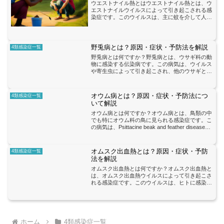
ウエストナイル熱とはウエストナイル熱とは、ウ
エストナイルウイルスによって引き起こされる感
染症です。このウイルスは、主に蚊を介して人に
感染します。ウエストナイルウイルスは、鳥類を
宿主として持ち、蚊が感染した鳥から吸血するこ
とで人に感染が広がり...
野兎病とは？原因・症状・予防法を解説
4類感染症一覧
野兎病とは何ですか？野兎病とは、ウサギ科の動
物に感染する伝染病です。この病気は、ウイルス
や寄生虫によって引き起こされ、他のウサギとの
接触や感染源との接触によって広がります。野兎
病は、野生のウサギだけでなく、ペットとして飼
われているウサギにも...
オウム病とは？原因・症状・予防法につ
4類感染症一覧
いて解説
オウム病とは何ですか？オウム病とは、鳥類の中
でも特にオウム科の鳥に見られる感染症です。こ
の病気は、Psittacine beak and feather disease
virus（PBFDV）と呼ばれるウイルスによって引
き起こされます。P...
オムスク出血熱とは？原因・症状・予防
4類感染症一覧
法を解説
オムスク出血熱とは何ですか？オムスク出血熱と
は、オムスク出血熱ウイルスによって引き起こさ
れる感染症です。このウイルスは、ヒトに感染す
ることができ、重篤な症状を引き起こすことがあ
ります。オムスク出血熱は、特にロシアや中央ア
ジアの一部地域で報告...
ホーム
4類感染症一覧