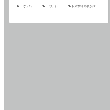
「な」行
「や」行
伝達性海綿状脳症