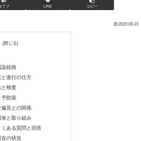
はてブ
LINE
コピー
2023.09.23
次
？
感染経路
状と進行の仕方
法と検査
と予防策
な偏見との関係
団体と取り組み
よくある質問と回答
現在の状況