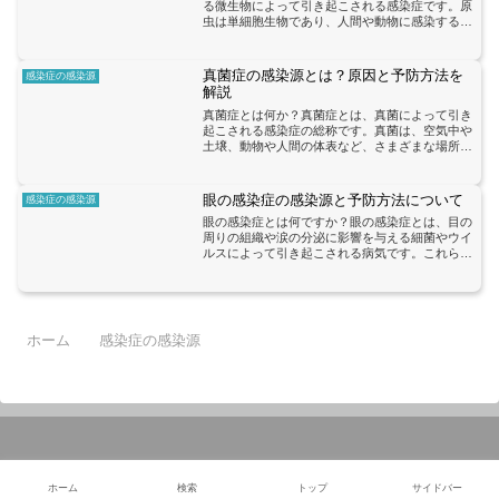
る微生物によって引き起こされる感染症です。原
虫は単細胞生物であり、人間や動物に感染するこ
とがあります。原虫症の主な感染源は水や食品で
す。感染した水や食品を摂取することで、原虫が
体内に侵入し感染が広...
真菌症の感染源とは？原因と予防方法を
感染症の感染源
解説
真菌症とは何か？真菌症とは、真菌によって引き
起こされる感染症の総称です。真菌は、空気中や
土壌、動物や人間の体表など、さまざまな場所に
存在しています。一部の真菌は、私たちの体内に
も存在しており、通常はバランスの取れた状態で
共存しています。しか...
眼の感染症の感染源と予防方法について
感染症の感染源
眼の感染症とは何ですか？眼の感染症とは、目の
周りの組織や涙の分泌に影響を与える細菌やウイ
ルスによって引き起こされる病気です。これらの
感染症は、直接の接触や感染源となる物体を介し
て広がることがあります。主な眼の感染症の一つ
は結膜炎です。これは...
ホーム
感染症の感染源
© 2023 感染症と免疫力アップ
ホーム
検索
トップ
サイドバー