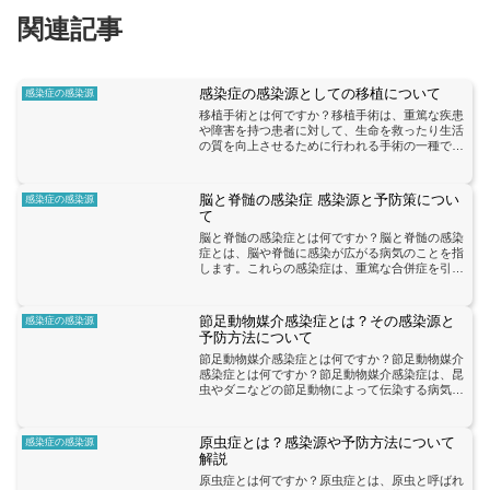
関連記事
感染症の感染源としての移植について
感染症の感染源
移植手術とは何ですか？移植手術は、重篤な疾患
や障害を持つ患者に対して、生命を救ったり生活
の質を向上させるために行われる手術の一種で
す。この手術では、他の人から提供された臓器や
組織を受け取り、受け手の体内に移植します。移
植手術は、多くの場合、...
脳と脊髄の感染症 感染源と予防策につい
感染症の感染源
て
脳と脊髄の感染症とは何ですか？脳と脊髄の感染
症とは、脳や脊髄に感染が広がる病気のことを指
します。これらの感染症は、重篤な合併症を引き
起こすことがあり、早期の診断と治療が重要で
す。感染源としては、細菌、ウイルス、真菌など
があります。細菌による...
節足動物媒介感染症とは？その感染源と
感染症の感染源
予防方法について
節足動物媒介感染症とは何ですか？節足動物媒介
感染症とは何ですか？節足動物媒介感染症は、昆
虫やダニなどの節足動物によって伝染する病気の
ことを指します。これらの病気は、感染した人や
動物から節足動物に媒介され、別の人や動物に感
染が広がることが特徴...
原虫症とは？感染源や予防方法について
感染症の感染源
解説
原虫症とは何ですか？原虫症とは、原虫と呼ばれ