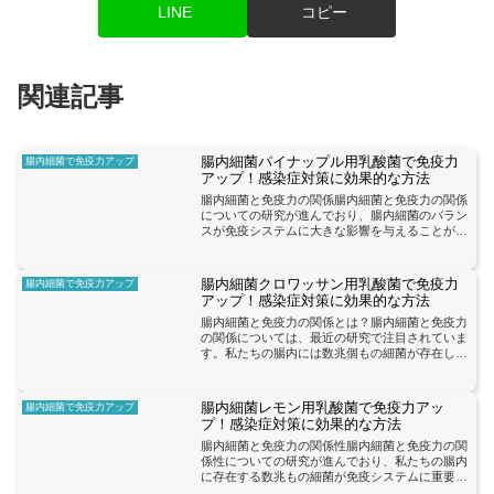
LINE
コピー
関連記事
腸内細菌パイナップル用乳酸菌で免疫力
腸内細菌で免疫力アップ
アップ！感染症対策に効果的な方法
腸内細菌と免疫力の関係腸内細菌と免疫力の関係
についての研究が進んでおり、腸内細菌のバラン
スが免疫システムに大きな影響を与えることがわ
かっています。腸内細菌は、私たちの体内に存在
する数兆個の微生物の集まりであり、消化や栄養
吸収だけでなく、免疫...
腸内細菌クロワッサン用乳酸菌で免疫力
腸内細菌で免疫力アップ
アップ！感染症対策に効果的な方法
腸内細菌と免疫力の関係とは？腸内細菌と免疫力
の関係については、最近の研究で注目されていま
す。私たちの腸内には数兆個もの細菌が存在し、
これらの細菌は私たちの健康に大きな影響を与え
ることがわかってきました。特に、腸内細菌は免
疫システムの調節に重...
腸内細菌レモン用乳酸菌で免疫力アッ
腸内細菌で免疫力アップ
プ！感染症対策に効果的な方法
腸内細菌と免疫力の関係性腸内細菌と免疫力の関
係性についての研究が進んでおり、私たちの腸内
に存在する数兆もの細菌が免疫システムに重要な
役割を果たしていることがわかってきました。腸