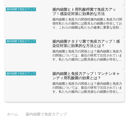
内細菌は、免疫細胞との相互作用を通じて免疫応
答を調節し、感染症や...
腸内細菌ヒト用乳酸桿菌で免疫力アッ
腸内細菌で免疫力アップ
プ！感染症対策に効果的な方法
腸内細菌と免疫力の関係性腸内細菌と免疫力の関
係性私たちの腸内には数兆もの細菌が存在してお
り、これらの細菌は私たちの健康に重要な役割を
果たしています。特に、免疫力に関しては腸内細
菌が大きな影響を与えています。腸内細菌は、免
疫系の調節や炎症の抑...
腸内細菌ナタドリ菌で免疫力アップ！感
腸内細菌で免疫力アップ
染症対策に効果的な方法とは？
腸内細菌と免疫力の関係とは？腸内細菌と免疫力
の関係については、最近の研究で注目されていま
す。私たちの腸内には数兆個もの細菌が存在し、
これらの細菌は私たちの健康に大きな影響を与え
ることがわかってきました。特に、免疫力を高め
る効果があるとされる...
腸内細菌と免疫力アップ！マンナンキャ
腸内細菌で免疫力アップ
ンディ用乳酸菌の効果とは？
腸内細菌と免疫力の関係とは？腸内細菌と免疫力
の関係については、最近の研究で注目されていま
す。私たちの腸内には数兆個もの細菌が存在し、
これらの細菌は私たちの健康に大きな影響を与え
ることがわかっています。特に、腸内細菌は私た
ちの免疫システムの調...
ホーム
腸内細菌で免疫力アップ